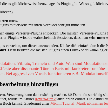
nd die es glücklicherweise heutzutage als Plugin gibt. Wieso glücklicher
licken),
arten
muss.
gins mittlerweile mit ihren Vorbilder sehr gut mithalten.
an einige Verzerrer-Plugins entdecken. Die meisten Verzerrer-Plugins 
rrer-Plugins wirst du wahrscheinlich feststellen, dass man
sehr unters
ins verstehen, um diesen anzuwenden. Klicke dich einfach durch die Pr
ährt
. Dazu besitzen die meisten Plugins einen Drive- oder Gain-Regle
lation, Vibrato, Tremelo und Auto-Wah sind Modulationseff
ffekte aber dissonante Töne in Parts mit konkreter Tonhöhe – 
en. Bei aggressiven Vocals funktionieren z.B. Modulationseffe
albearbeitung hinzufügen
rn. Verzerrung kann daher süchtig machen. 😉 Damit du so richtig süchti
eutet, wurde im Artikel
Reverb-Effekt
ausführlich erklärt. Die Artikel 
m Buch kennst. Gliederung unter
Mixing Tutorial- Musik abmischen le