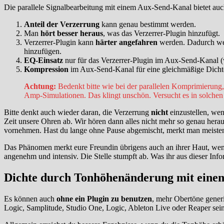
Die parallele Signalbearbeitung mit einem Aux-Send-Kanal bietet auch
Anteil der Verzerrung
kann genau bestimmt werden.
Man
hört besser heraus
, was das Verzerrer-Plugin hinzufügt.
Verzerrer-Plugin kann
härter angefahren
werden. Dadurch wer
hinzufügen.
EQ-Einsatz
nur für das Verzerrer-Plugin im Aux-Send-Kanal (
Kompression
im Aux-Send-Kanal für eine gleichmäßige Dicht
Achtung:
Bedenkt bitte wie bei der parallelen Komprimierung,
Amp-Simulationen. Das klingt unschön. Versucht es in solchen
Bitte denkt auch wieder daran, die Verzerrung
nicht
einzustellen, we
Zeit unsere Ohren ab. Wir hören dann alles nicht mehr so genau heraus
vornehmen. Hast du lange ohne Pause abgemischt, merkt man meistens
Das Phänomen merkt eure Freundin übrigens auch an ihrer Haut, wen
angenehm und intensiv. Die Stelle stumpft ab. Was ihr aus dieser Info
Dichte durch Tonhöhenänderung mit einem
Es können auch
ohne ein Plugin zu benutzen
, mehr Obertöne gener
Logic, Samplitude, Studio One, Logic, Ableton Live oder Reaper sein.