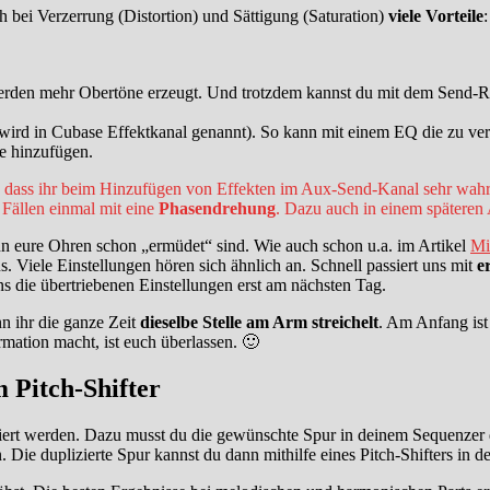
 bei Verzerrung (Distortion) und Sättigung (Saturation)
viele Vorteile
:
den mehr Obertöne erzeugt. Und trotzdem kannst du mit dem Send-Reg
wird in Cubase Effektkanal genannt). So kann mit einem EQ die zu ve
e hinzufügen.
 dass ihr beim Hinzufügen von Effekten im Aux-Send-Kanal sehr wahrsc
 Fällen einmal mit eine
Phasendrehung
. Dazu auch in einem späteren 
nn eure Ohren schon „ermüdet“ sind. Wie auch schon u.a. im Artikel
Mi
. Viele Einstellungen hören sich ähnlich an. Schnell passiert uns mit
e
 die übertriebenen Einstellungen erst am nächsten Tag.
n ihr die ganze Zeit
dieselbe Stelle am Arm streichelt
. Am Anfang ist
rmation macht, ist euch überlassen. 🙂
 Pitch-Shifter
iert werden. Dazu musst du die gewünschte Spur in deinem Sequenzer d
 Die duplizierte Spur kannst du dann mithilfe eines Pitch-Shifters in 