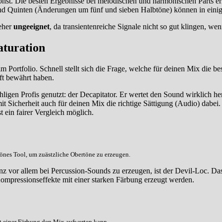
öhst. Die besten Ergebnisse bei melodischen und harmonischen Parts e
d Quinten (Änderungen um fünf und sieben Halbtöne) können in einige
eher
ungeeignet
, da transientenreiche Signale nicht so gut klingen, we
aturation
m Portfolio. Schnell stellt sich die Frage, welche für deinen Mix die b
ft bewährt haben.
ligen Profis genutzt: der Decapitator. Er wertet den Sound wirklich he
mit Sicherheit auch für deinen Mix die richtige Sättigung (Audio) dabei
 ein fairer Vergleich möglich.
hönes Tool, um zuästzliche Obertöne zu erzeugen.
nz vor allem bei Percussion-Sounds zu erzeugen, ist der Devil-Loc. Das
ompressionseffekte mit einer starken Färbung erzeugt werden.
t einer Färbung den Mix aufwerten kann.