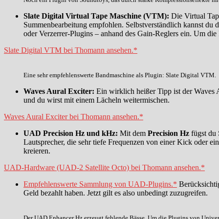
Slate Digital Virtual Tape Maschine (VTM):
Die Virtual Tap
Summenbearbeitung empfohlen. Selbstverständlich kannst du die
oder Verzerrer-Plugins – anhand des Gain-Reglers ein. Um die P
Slate Digital VTM bei Thomann ansehen.*
Eine sehr empfehlenswerte Bandmaschine als Plugin: Slate Digital VTM.
Waves Aural Exciter:
Ein wirklich heißer Tipp ist der Waves 
und du wirst mit einem Lächeln weitermischen.
Waves Aural Exciter bei Thomann ansehen.*
UAD Precision Hz und kHz:
Mit dem
Precision Hz
fügst du 
Lautsprecher, die sehr tiefe Frequenzen von einer Kick oder e
kreieren.
UAD-Hardware (UAD-2 Satellite Octo) bei Thomann ansehen.*
Empfehlenswerte Sammlung von UAD-Plugins.*
Berücksichtig
Geld bezahlt haben. Jetzt gilt es also unbedingt zuzugreifen.
Der UAD Enhancer Hz erzeugt fehlende Bässe. Um die Plugins von Univers