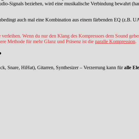
udio-Signals beziehen, wird eine musikalische Verbindung bewahrt (ha
 Unbedingt auch mal eine Kombination aus einem färbenden EQ (z.B. U
erleihen. Wenn du nur den Klang des Kompressors dem Sound geben möch
eitere Methode für mehr Glanz und Präsenz ist die
paralle Kompression
.
?
k, Snare, HiHat), Gitarren, Synthesizer – Verzerrung kann für
alle E