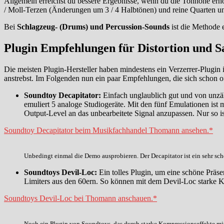
Allgemein erreichst du bessere Ergebnisse, wenn du die Tonhöhe erh
/ Moll-Terzen (Änderungen um 3 / 4 Halbtönen) und reine Quarten un
Bei
Schlagzeug- (Drums) und Percussion-Sounds
ist die Methode 
Plugin Empfehlungen für Distortion und S
Die meisten Plugin-Hersteller haben mindestens ein Verzerrer-Plugin i
anstrebst. Im Folgenden nun ein paar Empfehlungen, die sich schon o
Soundtoy Decapitator:
Einfach unglaublich gut und von unzäh
emuliert 5 analoge Studiogeräte. Mit den fünf Emulationen ist 
Output-Level an das unbearbeitete Signal anzupassen. Nur so ist
Soundtoy Decapitator beim Musikfachhandel Thomann ansehen.*
Unbedingt einmal die Demo ausprobieren. Der Decapitator ist ein sehr sc
Soundtoys Devil-Loc:
Ein tolles Plugin, um eine schöne Präse
Limiters aus den 60ern. So können mit dem Devil-Loc starke K
Soundtoys Devil-Loc bei Thomann anschauen.*
Noch ein Plugin von Soundtoys, das durch starke Kompressionseffekte mi