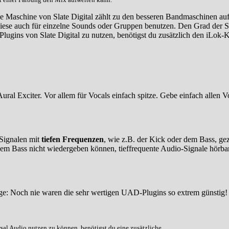
e Maschine von Slate Digital zählt zu den besseren Bandmaschinen a
se auch für einzelne Sounds oder Gruppen benutzen. Den Grad der Sätt
lugins von Slate Digital zu nutzen, benötigst du zusätzlich den iLok-
Aural Exciter. Vor allem für Vocals einfach spitze. Gebe einfach allen 
Signalen mit
tiefen Frequenzen
, wie z.B. der Kick oder dem Bass, gez
inem Bass nicht wiedergeben können, tieffrequente Audio-Signale hörb
e: Noch nie waren die sehr wertigen UAD-Plugins so extrem günstig! S
al Audio nutzen zu können, benötigst du eine zusätzliche