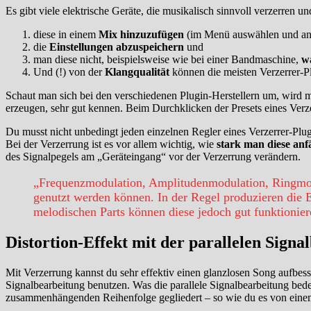
Es gibt viele elektrische Geräte, die musikalisch sinnvoll verzerren u
diese in einem
Mix hinzuzufügen
(im Menü auswählen und ank
die
Einstellungen abzuspeichern
und
man diese nicht, beispielsweise wie bei einer Bandmaschine,
w
Und (!) von der
Klangqualität
können die meisten Verzerrer-Plu
Schaut man sich bei den verschiedenen Plugin-Herstellern um, wird m
erzeugen, sehr gut kennen. Beim Durchklicken der Presets eines Verze
Du musst nicht unbedingt jeden einzelnen Regler eines Verzerrer-Plug
Bei der Verzerrung ist es vor allem wichtig, wie
stark man diese anf
des Signalpegels am „Geräteingang“ vor der Verzerrung verändern.
„Frequenzmodulation, Amplitudenmodulation, Ringmodu
genutzt werden können. In der Regel produzieren die E
melodischen Parts können diese jedoch gut funktionier
Distortion-Effekt mit der parallelen Sign
Mit Verzerrung kannst du sehr effektiv einen glanzlosen Song aufbesse
Signalbearbeitung benutzen. Was die parallele Signalbearbeitung bed
zusammenhängenden Reihenfolge gegliedert – so wie du es von eine