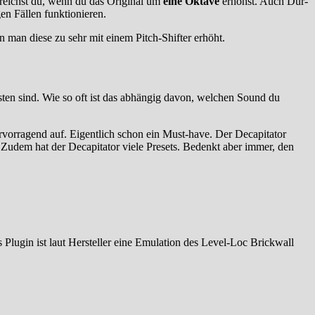
rreichst du, wenn du das Original um
eine Oktave
erhöhst. Auch Dur-
n Fällen funktionieren.
nn man diese zu sehr mit einem Pitch-Shifter erhöht.
esten sind. Wie so oft ist das abhängig davon, welchen Sound du
rvorragend auf. Eigentlich schon ein Must-have. Der Decapitator
. Zudem hat der Decapitator viele Presets. Bedenkt aber immer, den
 Plugin ist laut Hersteller eine Emulation des Level-Loc Brickwall