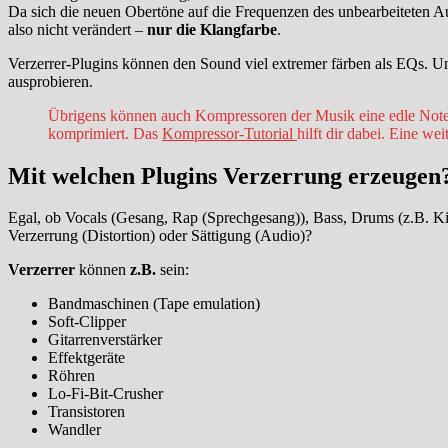
Da sich die neuen Obertöne auf die Frequenzen des unbearbeiteten A
also nicht verändert –
nur die Klangfarbe
.
Verzerrer-Plugins können den Sound viel extremer färben als EQs.
ausprobieren.
Übrigens können auch Kompressoren der Musik eine edle Note v
komprimiert. Das
Kompressor-Tutorial
hilft dir dabei. Eine w
Mit welchen Plugins Verzerrung erzeugen
Egal, ob Vocals (Gesang, Rap (Sprechgesang)), Bass, Drums (z.B. Kic
Verzerrung (Distortion) oder Sättigung (Audio)?
Verzerrer
können
z.B.
sein:
Bandmaschinen (Tape emulation)
Soft-Clipper
Gitarrenverstärker
Effektgeräte
Röhren
Lo-Fi-Bit-Crusher
Transistoren
Wandler