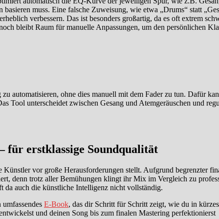
imiert automatisch die EQ-Kurve der jeweiligen Spur, wie z.B. Gesan
en basieren muss. Eine falsche Zuweisung, wie etwa „Drums“ statt „Ges
erheblich verbessern. Das ist besonders großartig, da es oft extrem schw
nnoch bleibt Raum für manuelle Anpassungen, um den persönlichen Klang
ng zu automatisieren, ohne dies manuell mit dem Fader zu tun. Dafür 
Das Tool unterscheidet zwischen Gesang und Atemgeräuschen und regulie
– für erstklassige Soundqualität
 Künstler vor große Herausforderungen stellt. Aufgrund begrenzter fina
iert, denn trotz aller Bemühungen klingt ihr Mix im Vergleich zu profe
 da auch die künstliche Intelligenz nicht vollständig.
in umfassendes
E-Book
, das dir Schritt für Schritt zeigt, wie du in kü
entwickelst und deinen Song bis zum finalen Mastering perfektionierst