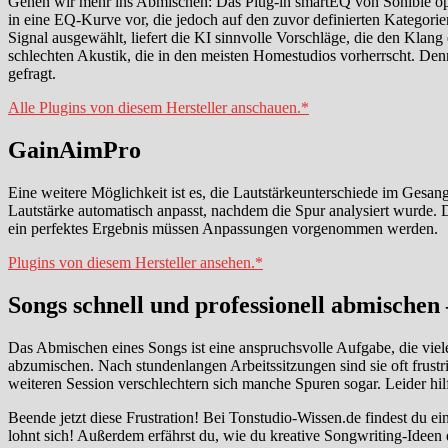
Gehen wir mehr ins Abmischen: Das Plug-in smartEQ von Sonible opt
in eine EQ-Kurve vor, die jedoch auf den zuvor definierten Kategori
Signal ausgewählt, liefert die KI sinnvolle Vorschläge, die den Klang 
schlechten Akustik, die in den meisten Homestudios vorherrscht. De
gefragt.
Alle Plugins von diesem Hersteller anschauen.*
GainAimPro
Eine weitere Möglichkeit ist es, die Lautstärkeunterschiede im Gesa
Lautstärke automatisch anpasst, nachdem die Spur analysiert wurde. 
ein perfektes Ergebnis müssen Anpassungen vorgenommen werden.
Plugins von diesem Hersteller ansehen.*
Songs schnell und professionell abmischen 
Das Abmischen eines Songs ist eine anspruchsvolle Aufgabe, die viele
abzumischen. Nach stundenlangen Arbeitssitzungen sind sie oft frustr
weiteren Session verschlechtern sich manche Spuren sogar. Leider hilft
Beende jetzt diese Frustration! Bei Tonstudio-Wissen.de findest du e
lohnt sich! Außerdem erfährst du, wie du kreative Songwriting-Ideen 