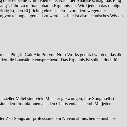
g oder einzelne Drum-Elemente. Nach der Analyse schlägt das Plug-
ang“, führt zu unbrauchbaren Ergebnissen. Wird jedoch das richtige
ierig ist, den EQ richtig einzustellen – vor allem wegen der
vorstellungen gerecht zu werden – hier ist also technisches Wissen
kann das Plug-in GainAimPro von NoiseWorks genutzt werden, das die
rt die Lautstärke entsprechend. Das Ergebnis ist solide, doch für
nzieller Mittel sind viele Musiker gezwungen, ihre Songs selbst
ssionellen Produktionen aus den Charts enttäuschend. Mit jeder
rzester Zeit Songs auf professionellem Niveau abmischen kannst – es