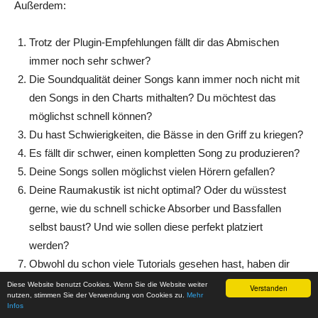
Außerdem:
Trotz der Plugin-Empfehlungen fällt dir das Abmischen
immer noch sehr schwer?
Die Soundqualität deiner Songs kann immer noch nicht mit
den Songs in den Charts mithalten? Du möchtest das
möglichst schnell können?
Du hast Schwierigkeiten, die Bässe in den Griff zu kriegen?
Es fällt dir schwer, einen kompletten Song zu produzieren?
Deine Songs sollen möglichst vielen Hörern gefallen?
Deine Raumakustik ist nicht optimal? Oder du wüsstest
gerne, wie du schnell schicke Absorber und Bassfallen
selbst baust? Und wie sollen diese perfekt platziert
werden?
Obwohl du schon viele Tutorials gesehen hast, haben dir
vor allem die Artikel auf Tonstudio-Wissen.de
Diese Website benutzt Cookies. Wenn Sie die Website weiter
Verstanden
nutzen, stimmen Sie der Verwendung von Cookies zu.
Mehr
weitergeholfen?
Infos