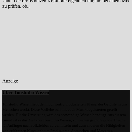
kann. Die Profis nutzen Kopfhörer eigentlich nur, um bei einem Mix
zu prüfen, ob...
Anzeige
Über Tonstudio Wissen
Tonstudio Wissen liebt den hochwertig produzierten Klang, der Gefühle in uns
Menschen weckt. Diese Vorliebe soll mit euch Musikbegeisterten geteilt
werden. Für die Umsetzung wird das notwendige Wissen benötigt. Aus diesem
Grund ist es das Ziel von Tonstudio Wissen, zum einen grundlegende Theorie
für Anfänger nachvollziehbar zu vermitteln und zum anderen die Fähigkeiten
von erfahrenen Künstler beim Produzieren, Abmischen und Mastern zu