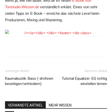
wenn ja, wie viel lauter, wird dir im neuen
E-Book von
Tonstudio-Wissen.de
verständlich erklärt. Eines von sehr
vielen Tipps im E-Book – erreiche das nächste Level beim
Produzieren, Mixing und Mastering.
Facebook
Pinterest
WhatsApp
Vorheriger Artikel
Nächster Artikel
Raumakustik: Bass (-dröhnen
Tutorial Equalizer: EQ richtig
beseitigen/verhindern)
einstellen lernen
VERWANDTE ARTIKEL
MEHR WISSEN