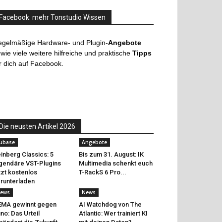
Facebook: mehr Tonstudio Wissen
egelmäßige Hardware- und Plugin-
Angebote
wie viele weitere hilfreiche und praktische
Tipps
r dich auf Facebook.
Die neusten Artikel 2026
ubase
Angebote
inberg Classics: 5
Bis zum 31. August: IK
gendäre VST-Plugins
Multimedia schenkt euch
tzt kostenlos
T-RackS 6 Pro...
runterladen
ews
News
EMA gewinnt gegen
AI Watchdog von The
no: Das Urteil
Atlantic: Wer trainiert KI