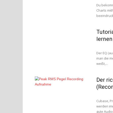
Du bekomms
Charts mit
beeindruck
Tutori
lernen
Der EQ (au
man die me
weißt,...
Der ri
(Recor
Cubase, Pr
werden imm
gute Audio