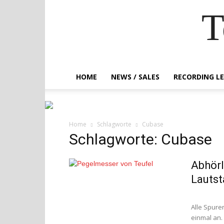
T
HOME
NEWS / SALES
RECORDING L
Home
Schlagworte
Cubase
Schlagworte: Cubase
Abhörl
Lautst
Alle Spure
einmal an.