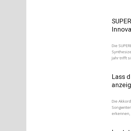
SUPER
Innova
Die SUPERB
Synthesize
Jahr trifft s
Lass d
anzeig
Die Akkord
Songwriter
erkennen, 