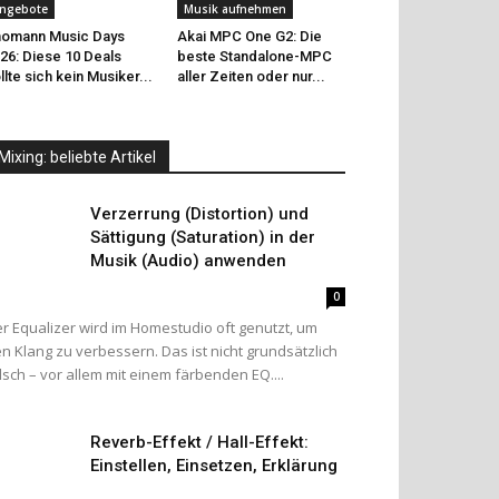
ngebote
Musik aufnehmen
omann Music Days
Akai MPC One G2: Die
26: Diese 10 Deals
beste Standalone-MPC
llte sich kein Musiker...
aller Zeiten oder nur...
Mixing: beliebte Artikel
Verzerrung (Distortion) und
Sättigung (Saturation) in der
Musik (Audio) anwenden
0
r Equalizer wird im Homestudio oft genutzt, um
n Klang zu verbessern. Das ist nicht grundsätzlich
lsch – vor allem mit einem färbenden EQ....
Reverb-Effekt / Hall-Effekt:
Einstellen, Einsetzen, Erklärung