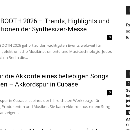
BOOTH 2026 – Trends, Highlights und
R
tionen der Synthesizer-Messe
so
fü
0
OOTH 2026 gehört zu den wichtigsten Events weltweit für
r, elektronische Musikinstrumente und Musiktechnologie. Jedes
ich in Berlin die...
ir die Akkorde eines beliebigen Songs
en – Akkordspur in Cubase
C
Se
0
le
spur in Cubase ist eines der hilfreichsten Werkzeuge für
je
, Produzenten und Musiker. Sie kann Akkorde aus einem Song
he
anzeigen...
N
G
Su