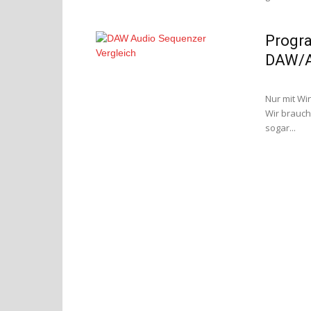
Progr
DAW/A
Nur mit W
Wir brauch
sogar...