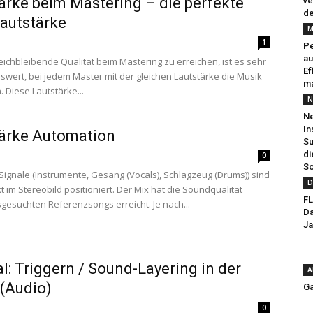
ärke beim Mastering – die perfekte
ve
de
autstärke
M
1
Pe
au
eichbleibende Qualität beim Mastering zu erreichen, ist es sehr
Ef
wert, bei jedem Master mit der gleichen Lautstärke die Musik
ma
 Diese Lautstärke...
N
Ne
In
ärke Automation
Su
di
0
So
-Signale (Instrumente, Gesang (Vocals), Schlagzeug (Drums)) sind
D
 im Stereobild positioniert. Der Mix hat die Soundqualität
FL
gesuchten Referenzsongs erreicht. Je nach...
Da
Ja
al: Triggern / Sound-Layering in der
A
(Audio)
Ga
0