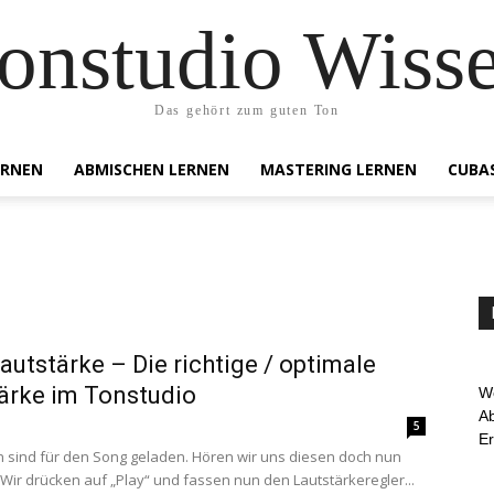
onstudio Wiss
Das gehört zum guten Ton
ERNEN
ABMISCHEN LERNEN
MASTERING LERNEN
CUBA
autstärke – Die richtige / optimale
ärke im Tonstudio
We
Ab
5
E
n sind für den Song geladen. Hören wir uns diesen doch nun
 Wir drücken auf „Play“ und fassen nun den Lautstärkeregler...