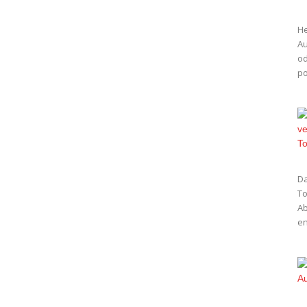
He
Au
od
po
Da
To
Ab
en