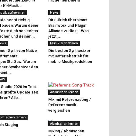
rändert die Zukunft
mit deinen Daten?
r KI-Musik...
usik aufnehmen
News
dalboard richtig
Dirk Ulrich übernimmt
fbauen: Warum deine
Brainworx und Plugin
fekte dich schlechter
Alliance zurück – Was
chen und deinen...
jetzt...
ews
Musik aufnehmen
uer Synth von Native
Die besten Synthesizer
struments:
mit Batteriebetrieb für
perStarSaw. Warum
mobile Musikproduktion
eser Synthesizer den
und...
AW
 Studio 2026 im Test:
s größte Update seit
Abmischen lernen
hren? Alle...
Mix mit Referenzsong /
Referenzmusik
vergleichen
bmischen lernen
Abmischen lernen
in Staging
Mixing / Abmischen