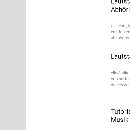
Lautst
Abhörl
Um eine gl
empfehlens
abzuhören.
Lautst
Alle Audio
nun perfekt
deines aus
Tutori
Musik 