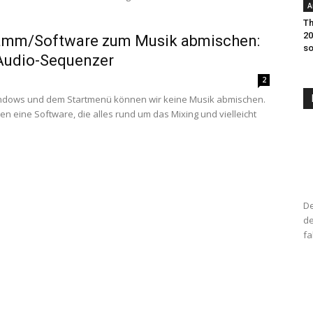
A
Th
20
amm/Software zum Musik abmischen:
so
udio-Sequenzer
2
indows und dem Startmenü können wir keine Musik abmischen.
en eine Software, die alles rund um das Mixing und vielleicht
De
de
fa