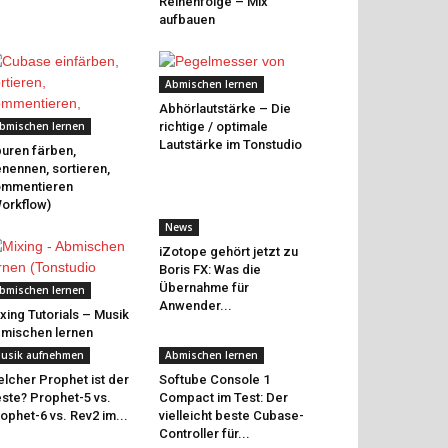
Reihenfolge – Mix
aufbauen
Abmischen lernen
Abhörlautstärke – Die
bmischen lernen
richtige / optimale
Lautstärke im Tonstudio
uren färben,
nennen, sortieren,
ommentieren
orkflow)
News
iZotope gehört jetzt zu
Boris FX: Was die
Übernahme für
bmischen lernen
Anwender...
xing Tutorials – Musik
mischen lernen
usik aufnehmen
Abmischen lernen
lcher Prophet ist der
Softube Console 1
ste? Prophet-5 vs.
Compact im Test: Der
ophet-6 vs. Rev2 im...
vielleicht beste Cubase-
Controller für...