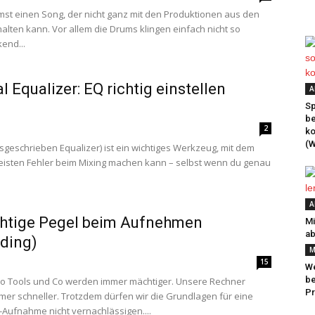
t einen Song, der nicht ganz mit den Produktionen aus den
halten kann. Vor allem die Drums klingen einfach nicht so
end...
al Equalizer: EQ richtig einstellen
A
Sp
be
2
k
(W
sgeschrieben Equalizer) ist ein wichtiges Werkzeug, mit dem
isten Fehler beim Mixing machen kann – selbst wenn du genau
A
chtige Pegel beim Aufnehmen
Mi
ab
ding)
M
15
We
be
o Tools und Co werden immer mächtiger. Unsere Rechner
Pr
er schneller. Trotzdem dürfen wir die Grundlagen für eine
-Aufnahme nicht vernachlässigen....