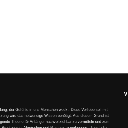
V
lang, der Gefühle in uns Menschen weckt. Diese Vorliebe soll mit
tzung wird das notwendige Wissen benötigt. Aus diesem Grund ist
gende Theorie für Anfänger nachvollziehbar zu vermitteln und zum
im Produzieren, Abmischen und Mastern zu verbessern. Tonstudio