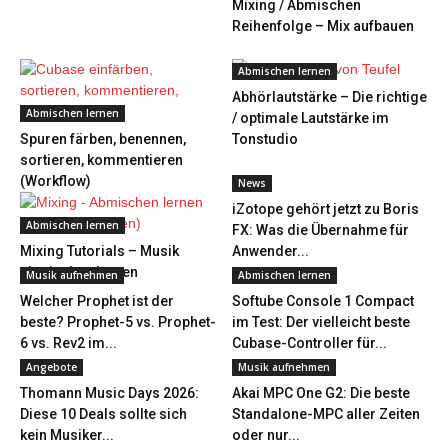
Mixing / Abmischen
Reihenfolge – Mix aufbauen
Abmischen lernen
Abhörlautstärke – Die richtige
Abmischen lernen
/ optimale Lautstärke im
Spuren färben, benennen,
Tonstudio
sortieren, kommentieren
(Workflow)
News
iZotope gehört jetzt zu Boris
Abmischen lernen
FX: Was die Übernahme für
Mixing Tutorials – Musik
Anwender...
abmischen lernen
Musik aufnehmen
Abmischen lernen
Welcher Prophet ist der
Softube Console 1 Compact
beste? Prophet-5 vs. Prophet-
im Test: Der vielleicht beste
6 vs. Rev2 im...
Cubase-Controller für...
Angebote
Musik aufnehmen
Thomann Music Days 2026:
Akai MPC One G2: Die beste
Diese 10 Deals sollte sich
Standalone-MPC aller Zeiten
kein Musiker...
oder nur...