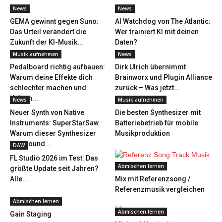
News
News
GEMA gewinnt gegen Suno:
AI Watchdog von The Atlantic:
Das Urteil verändert die
Wer trainiert KI mit deinen
Zukunft der KI-Musik...
Daten?
Musik aufnehmen
News
Pedalboard richtig aufbauen:
Dirk Ulrich übernimmt
Warum deine Effekte dich
Brainworx und Plugin Alliance
schlechter machen und
zurück – Was jetzt...
deinen...
News
Musik aufnehmen
Neuer Synth von Native
Die besten Synthesizer mit
Instruments: SuperStarSaw.
Batteriebetrieb für mobile
Warum dieser Synthesizer
Musikproduktion
den Sound...
DAW
FL Studio 2026 im Test: Das
Abmischen lernen
größte Update seit Jahren?
Alle...
Mix mit Referenzsong /
Referenzmusik vergleichen
Abmischen lernen
Abmischen lernen
Gain Staging