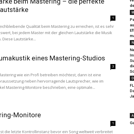
ärke beim Mastering – die perfekte
ve
de
autstärke
M
1
Pe
au
eichbleibende Qualität beim Mastering zu erreichen, ist es sehr
Ef
wert, bei jedem Master mit der gleichen Lautstärke die Musik
ma
 Diese Lautstärke...
N
Ne
In
umakustik eines Mastering-Studios
Su
di
3
So
stering wie ein Profi betreiben möchtest, dann ist eine
D
oraussetzung neben hervorragende Lautsprecher, wie im
FL
ikel Mastering-Monitore beschrieben, eine optimale...
Da
Ja
ring-Monitore
A
Ga
1
st die letzte Kontrollinstanz bevor ein Song weltweit verbreitet