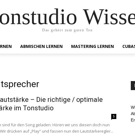
onstudio Wiss
Das gehört zum guten Ton
ERNEN
ABMISCHEN LERNEN
MASTERING LERNEN
CUBA
utsprecher
autstärke – Die richtige / optimale
ärke im Tonstudio
We
Ab
5
E
n sind für den Song geladen. Hören wir uns diesen doch nun
 Wir drücken auf „Play“ und fassen nun den Lautstärkeregler...