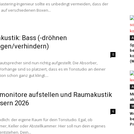
Mastering-Ingenieur sollte es unbedingt vermeiden, dass der
auf verschiedenen Boxen...
ustik: Bass (-dröhnen
A
igen/verhindern)
Sp
be
0
k
(W
autsprecher sind nun richtig aufgestellt. Die Absorber,
Vorhänge sind so platziert, dass es im Tonstudio an deiner
on schon ganz gut klingt....
A
monitore aufstellen und Raumakustik
Mi
ab
sern 2026
M
6
We
be
ndlich: der eigene Raum für dein Tonstudio. Egal, ob
Pr
mer, Keller oder Abstellkammer. Hier soll nun dein eigenes
entstehen. Dein...