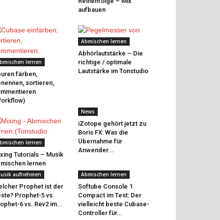
Reihenfolge – Mix
aufbauen
Abmischen lernen
Abhörlautstärke – Die
bmischen lernen
richtige / optimale
Lautstärke im Tonstudio
uren färben,
nennen, sortieren,
ommentieren
orkflow)
News
iZotope gehört jetzt zu
Boris FX: Was die
Übernahme für
bmischen lernen
Anwender...
xing Tutorials – Musik
mischen lernen
usik aufnehmen
Abmischen lernen
lcher Prophet ist der
Softube Console 1
ste? Prophet-5 vs.
Compact im Test: Der
ophet-6 vs. Rev2 im...
vielleicht beste Cubase-
Controller für...