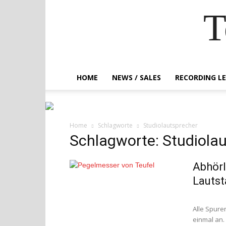
T
HOME
NEWS / SALES
RECORDING L
Home
Schlagworte
Studiolautsprecher
Schlagworte: Studiola
Abhörl
Lautst
Alle Spure
einmal an.