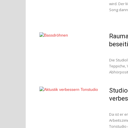
wird. Der 
Song dann 
Raumak
beseit
Die Studiol
Teppiche, 
Abhörpositi
Studio
verbes
Da ist er e
Arbeitszim
Tonstudio 