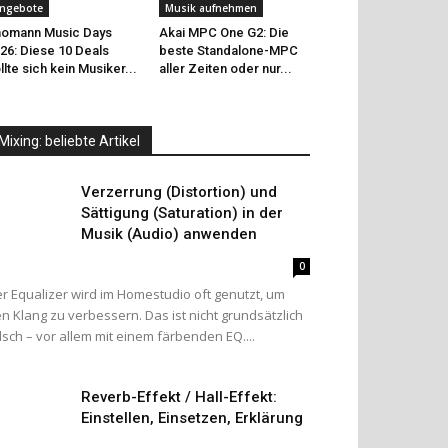
ngebote
Musik aufnehmen
omann Music Days
Akai MPC One G2: Die
26: Diese 10 Deals
beste Standalone-MPC
llte sich kein Musiker...
aller Zeiten oder nur...
Mixing: beliebte Artikel
Verzerrung (Distortion) und
Sättigung (Saturation) in der
Musik (Audio) anwenden
0
r Equalizer wird im Homestudio oft genutzt, um
n Klang zu verbessern. Das ist nicht grundsätzlich
lsch – vor allem mit einem färbenden EQ....
Reverb-Effekt / Hall-Effekt:
Einstellen, Einsetzen, Erklärung