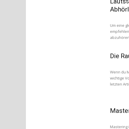
Lautst
Abhörl
Um eine gl
empfehlens
abzuhören.
Die Ra
Wenn du Ma
wichtige V
letzten Art
Maste
Mastering i