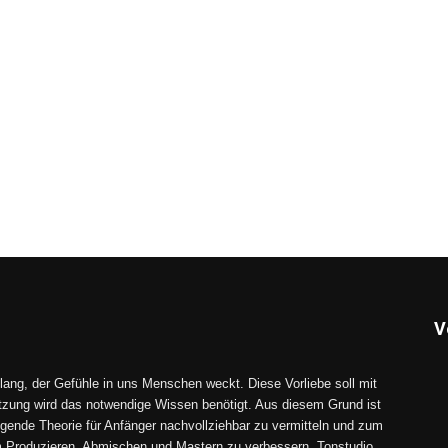
V
lang, der Gefühle in uns Menschen weckt. Diese Vorliebe soll mit
tzung wird das notwendige Wissen benötigt. Aus diesem Grund ist
gende Theorie für Anfänger nachvollziehbar zu vermitteln und zum
im Produzieren, Abmischen und Mastern zu verbessern. Tonstudio