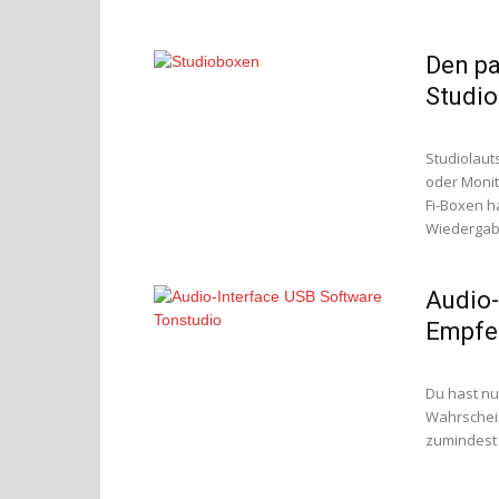
Den pa
Studio
Studiolaut
oder Monit
Fi-Boxen h
Wiedergabe.
Audio-
Empfeh
Du hast nu
Wahrschein
zumindest 