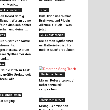
rändert die Zukunft
mit deinen Daten?
r KI-Musik...
usik aufnehmen
News
dalboard richtig
Dirk Ulrich übernimmt
fbauen: Warum deine
Brainworx und Plugin
fekte dich schlechter
Alliance zurück – Was
chen und deinen...
jetzt...
ews
Musik aufnehmen
uer Synth von Native
Die besten Synthesizer
struments:
mit Batteriebetrieb für
perStarSaw. Warum
mobile Musikproduktion
eser Synthesizer den
und...
AW
 Studio 2026 im Test:
s größte Update seit
Abmischen lernen
hren? Alle...
Mix mit Referenzsong /
Referenzmusik
vergleichen
bmischen lernen
Abmischen lernen
in Staging
Mixing / Abmischen