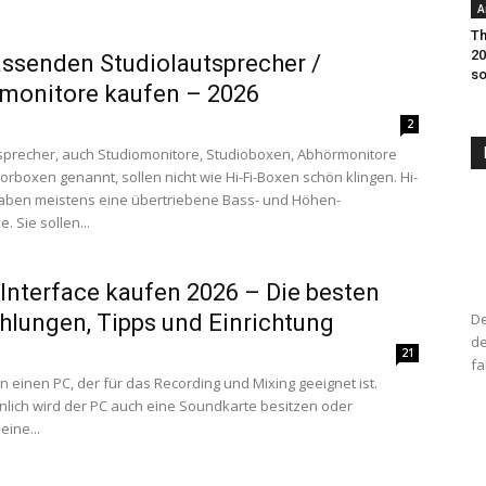
A
Th
20
ssenden Studiolautsprecher /
so
monitore kaufen – 2026
2
sprecher, auch Studiomonitore, Studioboxen, Abhörmonitore
orboxen genannt, sollen nicht wie Hi-Fi-Boxen schön klingen. Hi-
aben meistens eine übertriebene Bass- und Höhen-
 Sie sollen...
Interface kaufen 2026 – Die besten
lungen, Tipps und Einrichtung
De
de
21
fa
n einen PC, der für das Recording und Mixing geeignet ist.
lich wird der PC auch eine Soundkarte besitzen oder
eine...