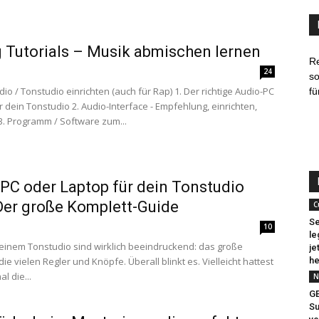
 Tutorials – Musik abmischen lernen
R
24
so
io / Tonstudio einrichten (auch für Rap) 1. Der richtige Audio-PC
fü
r dein Tonstudio 2. Audio-Interface - Empfehlung, einrichten,
 3. Programm / Software zum...
PC oder Laptop für dein Tonstudio
Der große Komplett-Guide
C
Se
10
le
 einem Tonstudio sind wirklich beeindruckend: das große
je
die vielen Regler und Knöpfe. Überall blinkt es. Vielleicht hattest
he
l die...
N
G
Su