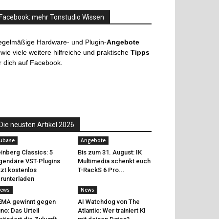
Facebook: mehr Tonstudio Wissen
egelmäßige Hardware- und Plugin-
Angebote
wie viele weitere hilfreiche und praktische
Tipps
r dich auf Facebook.
Die neusten Artikel 2026
ubase
Angebote
inberg Classics: 5
Bis zum 31. August: IK
gendäre VST-Plugins
Multimedia schenkt euch
tzt kostenlos
T-RackS 6 Pro...
runterladen
ews
News
EMA gewinnt gegen
AI Watchdog von The
no: Das Urteil
Atlantic: Wer trainiert KI