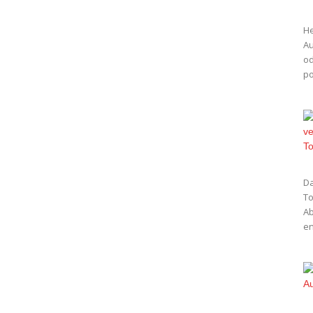
He
Au
od
po
Da
To
Ab
en