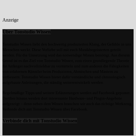
Anzeige
Über Tonstudio Wissen
Tonstudio Wissen liebt den hochwertig produzierten Klang, der Gefühle in uns
Menschen weckt. Diese Vorliebe soll mit euch Musikbegeisterten geteilt
werden. Für die Umsetzung wird das notwendige Wissen benötigt. Aus diesem
Grund ist es das Ziel von Tonstudio Wissen, zum einen grundlegende Theorie
für Anfänger nachvollziehbar zu vermitteln und zum anderen die Fähigkeiten
von erfahrenen Künstler beim Produzieren, Abmischen und Mastern zu
verbessern. Tonstudio Wissen bietet dafür verständliche und chronologisch
aufgebaute Anleitungen, die ständig weiterentwickelt werden.
Regelmäßige Tipps und weitere Erläuterungen werden auf Facebook gepostet.
Darüber hinaus werden dort interessante Hardware- und Plugin-Angebote
aufgezeigt – denn neben dem Wissen brauchen wir auch das richtige Werkzeug.
Verbinde dich mit Tonstudio Wissen über Facebook.
Verbinde dich mit Tonstudio Wissen