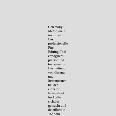
Celemony
Melodyne 5
im Einsatz:
Das
professionelle
Pitch-
Editing-Tool
ermöglicht
präzise und
transparente
Bearbeitung
von Gesang
und
Instrumenten,
bei der
einzelne
Noten direkt
im Audio
sichtbar
gemacht und
detailliert in
Tonhöhe,