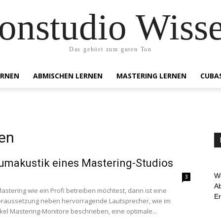
onstudio Wiss
Das gehört zum guten Ton
ERNEN
ABMISCHEN LERNEN
MASTERING LERNEN
CUBA
nen
umakustik eines Mastering-Studios
We
3
Ab
stering wie ein Profi betreiben möchtest, dann ist eine
E
oraussetzung neben hervorragende Lautsprecher, wie im
ikel Mastering-Monitore beschrieben, eine optimale...