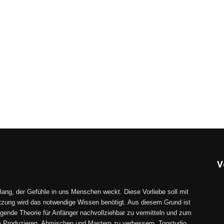
V
lang, der Gefühle in uns Menschen weckt. Diese Vorliebe soll mit
tzung wird das notwendige Wissen benötigt. Aus diesem Grund ist
gende Theorie für Anfänger nachvollziehbar zu vermitteln und zum
im Produzieren, Abmischen und Mastern zu verbessern. Tonstudio