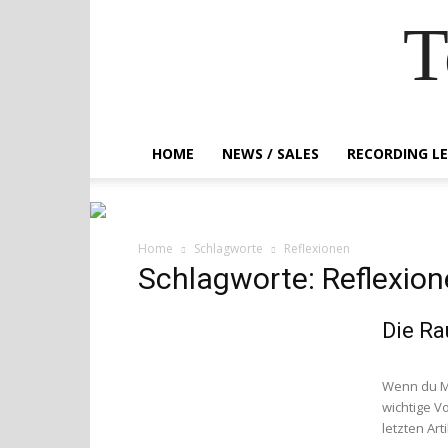
T
HOME
NEWS / SALES
RECORDING L
Home
Schlagworte
Reflexionen
Schlagworte: Reflexio
Die Ra
Wenn du Ma
wichtige V
letzten Art