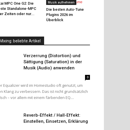
Musik aufnehmen
ai MPC One G2: Die
ste Standalone-MPC
Die besten Auto-Tune
ler Zeiten oder nur...
Plugins 2026 im
Überblick
Mixing: beliebte Artikel
Verzerrung (Distortion) und
Sättigung (Saturation) in der
Musik (Audio) anwenden
0
r Equalizer wird im Homestudio oft genutzt, um
n Klang zu verbessern. Das ist nicht grundsätzlich
lsch – vor allem mit einem färbenden EQ....
Reverb-Effekt / Hall-Effekt:
Einstellen, Einsetzen, Erklärung