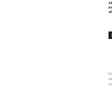
Ak
be
al
De
de
fa