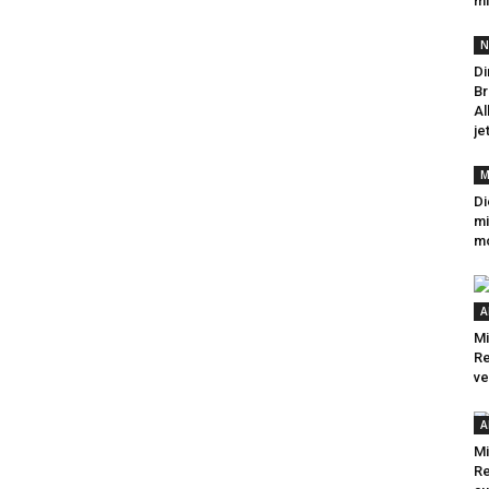
mi
N
Di
Br
Al
je
M
Di
mi
mo
A
Mi
R
ve
A
Mi
Re