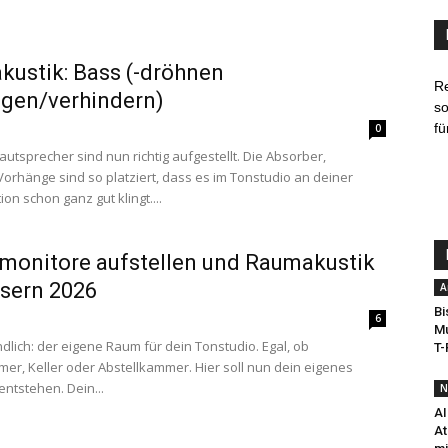
ustik: Bass (-dröhnen
R
igen/verhindern)
so
fü
0
autsprecher sind nun richtig aufgestellt. Die Absorber,
Vorhänge sind so platziert, dass es im Tonstudio an deiner
on schon ganz gut klingt....
monitore aufstellen und Raumakustik
sern 2026
A
Bi
6
Mu
ndlich: der eigene Raum für dein Tonstudio. Egal, ob
T-
mer, Keller oder Abstellkammer. Hier soll nun dein eigenes
entstehen. Dein...
N
AI
At