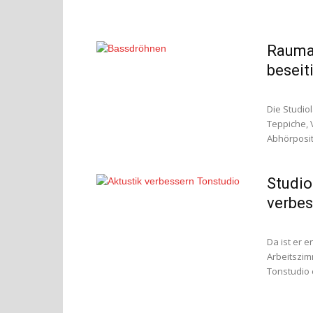
Raumak
beseit
Die Studiol
Teppiche, 
Abhörpositi
Studio
verbes
Da ist er e
Arbeitszim
Tonstudio 