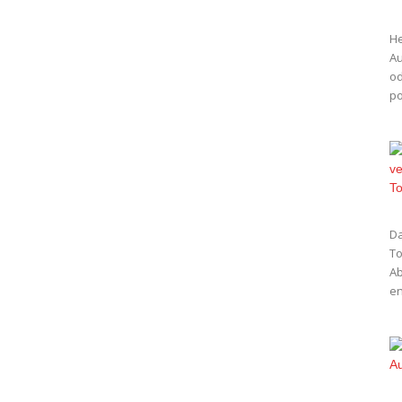
He
Au
od
po
Da
To
Ab
en