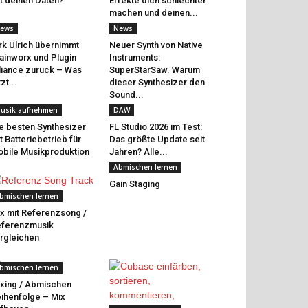
t deinen Daten?
Effekte dich schlechter
machen und deinen...
ews
News
rk Ulrich übernimmt
Neuer Synth von Native
ainworx und Plugin
Instruments:
liance zurück – Was
SuperStarSaw. Warum
tzt...
dieser Synthesizer den
Sound...
usik aufnehmen
DAW
e besten Synthesizer
FL Studio 2026 im Test:
t Batteriebetrieb für
Das größte Update seit
bile Musikproduktion
Jahren? Alle...
Abmischen lernen
Gain Staging
bmischen lernen
x mit Referenzsong /
eferenzmusik
rgleichen
bmischen lernen
xing / Abmischen
ihenfolge – Mix