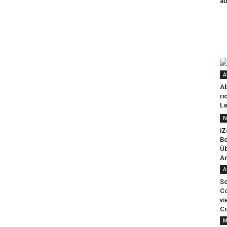
au
A
Ab
ri
La
N
iZ
Bo
Üb
An
A
So
Co
vi
Co
M