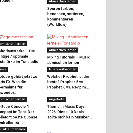
fbauen
Abmischen lernen
Spuren färben,
benennen, sortieren,
kommentieren
(Workflow)
bmischen lernen
Abmischen lernen
hörlautstärke – Die
chtige / optimale
Mixing Tutorials – Musik
utstärke im Tonstudio
abmischen lernen
ews
Musik aufnehmen
otope gehört jetzt zu
Welcher Prophet ist der
ris FX: Was die
beste? Prophet-5 vs.
ernahme für
Prophet-6 vs. Rev2 im...
wender...
bmischen lernen
Angebote
ftube Console 1
Thomann Music Days
mpact im Test: Der
2026: Diese 10 Deals
elleicht beste Cubase-
sollte sich kein Musiker...
ntroller für...
usik aufnehmen