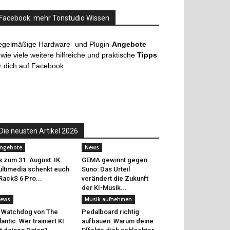
Facebook: mehr Tonstudio Wissen
egelmäßige Hardware- und Plugin-
Angebote
wie viele weitere hilfreiche und praktische
Tipps
r dich auf Facebook.
Die neusten Artikel 2026
ngebote
News
s zum 31. August: IK
GEMA gewinnt gegen
ltimedia schenkt euch
Suno: Das Urteil
RackS 6 Pro...
verändert die Zukunft
der KI-Musik...
ews
Musik aufnehmen
 Watchdog von The
Pedalboard richtig
lantic: Wer trainiert KI
aufbauen: Warum deine