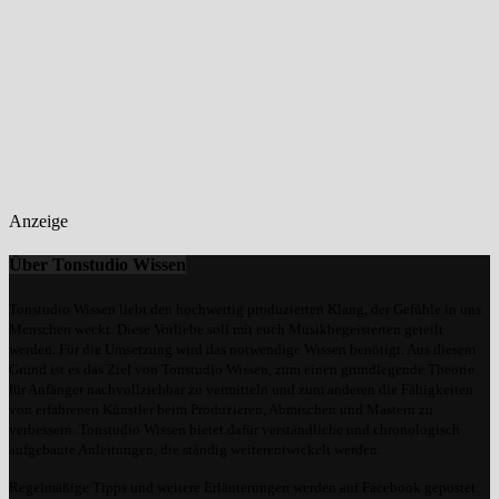
Anzeige
Über Tonstudio Wissen
Tonstudio Wissen liebt den hochwertig produzierten Klang, der Gefühle in uns
Menschen weckt. Diese Vorliebe soll mit euch Musikbegeisterten geteilt
werden. Für die Umsetzung wird das notwendige Wissen benötigt. Aus diesem
Grund ist es das Ziel von Tonstudio Wissen, zum einen grundlegende Theorie
für Anfänger nachvollziehbar zu vermitteln und zum anderen die Fähigkeiten
von erfahrenen Künstler beim Produzieren, Abmischen und Mastern zu
verbessern. Tonstudio Wissen bietet dafür verständliche und chronologisch
aufgebaute Anleitungen, die ständig weiterentwickelt werden.
Regelmäßige Tipps und weitere Erläuterungen werden auf Facebook gepostet.