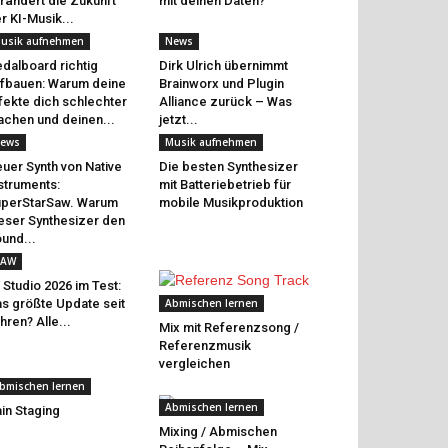
rändert die Zukunft
mit deinen Daten?
r KI-Musik...
usik aufnehmen
News
dalboard richtig
Dirk Ulrich übernimmt
fbauen: Warum deine
Brainworx und Plugin
fekte dich schlechter
Alliance zurück – Was
chen und deinen...
jetzt...
ews
Musik aufnehmen
uer Synth von Native
Die besten Synthesizer
struments:
mit Batteriebetrieb für
perStarSaw. Warum
mobile Musikproduktion
eser Synthesizer den
und...
AW
 Studio 2026 im Test:
s größte Update seit
Abmischen lernen
hren? Alle...
Mix mit Referenzsong /
Referenzmusik
vergleichen
bmischen lernen
Abmischen lernen
in Staging
Mixing / Abmischen