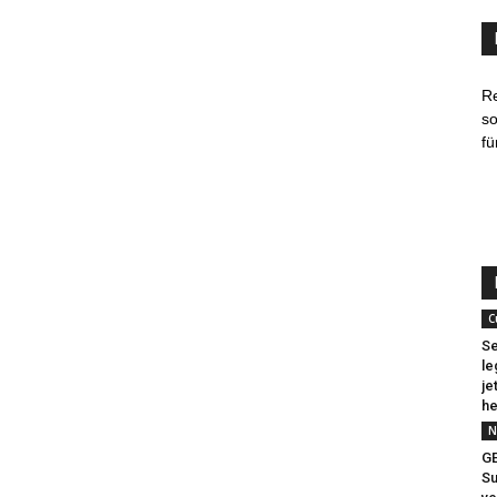
R
so
fü
C
Se
le
je
he
N
G
Su