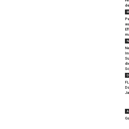
ve
de
M
Pe
au
Ef
ma
N
Ne
In
Su
di
So
D
FL
Da
Ja
A
Ga