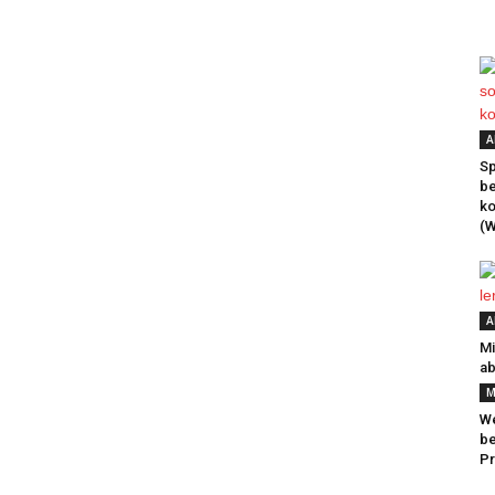
A
Sp
be
k
(W
A
Mi
ab
M
We
be
Pr