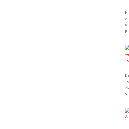
He
Au
od
po
Da
To
Ab
en