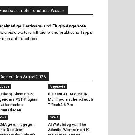
Facebook: mehr Tonstudio Wissen
egelmäßige Hardware- und Plugin-
Angebote
wie viele weitere hilfreiche und praktische
Tipps
r dich auf Facebook.
Die neusten Artikel 2026
ubase
Angebote
inberg Classics: 5
Bis zum 31. August: IK
gendäre VST-Plugins
Multimedia schenkt euch
tzt kostenlos
T-RackS 6 Pro...
runterladen
ews
News
EMA gewinnt gegen
AI Watchdog von The
no: Das Urteil
Atlantic: Wer trainiert KI