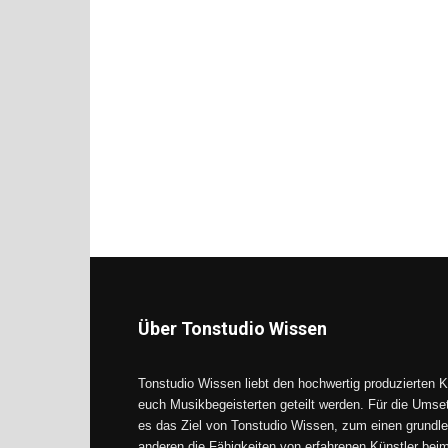
Über Tonstudio Wissen
Tonstudio Wissen liebt den hochwertig produzierten K
euch Musikbegeisterten geteilt werden. Für die Umse
es das Ziel von Tonstudio Wissen, zum einen grundle
anderen die Fähigkeiten von erfahrenen Künstler be