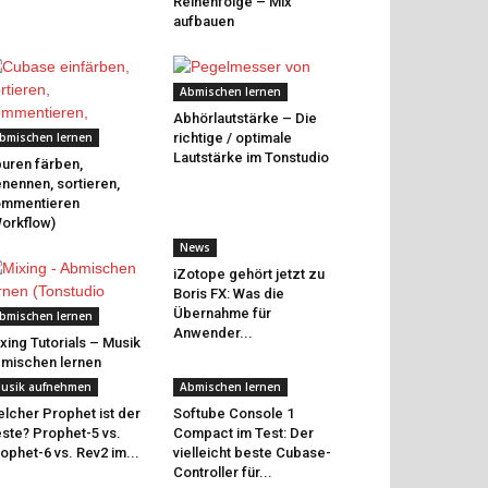
Reihenfolge – Mix
aufbauen
Abmischen lernen
Abhörlautstärke – Die
bmischen lernen
richtige / optimale
Lautstärke im Tonstudio
uren färben,
nennen, sortieren,
ommentieren
orkflow)
News
iZotope gehört jetzt zu
Boris FX: Was die
Übernahme für
bmischen lernen
Anwender...
xing Tutorials – Musik
mischen lernen
usik aufnehmen
Abmischen lernen
lcher Prophet ist der
Softube Console 1
ste? Prophet-5 vs.
Compact im Test: Der
ophet-6 vs. Rev2 im...
vielleicht beste Cubase-
Controller für...