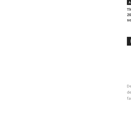
A
Th
20
so
De
de
fa