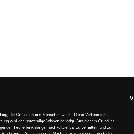
V
lang, der Gefühle in uns Menschen weckt. Diese Vorliebe soll mit
tzung wird das notwendige Wissen benötigt. Aus diesem Grund ist
gende Theorie für Anfänger nachvollziehbar zu vermitteln und zum
im Produzieren, Abmischen und Mastern zu verbessern. Tonstudio