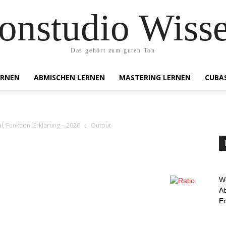
onstudio Wiss
Das gehört zum guten Ton
ERNEN
ABMISCHEN LERNEN
MASTERING LERNEN
CUBA
l, Funktion, Erklärung – 2026
Output
We
Ab
E