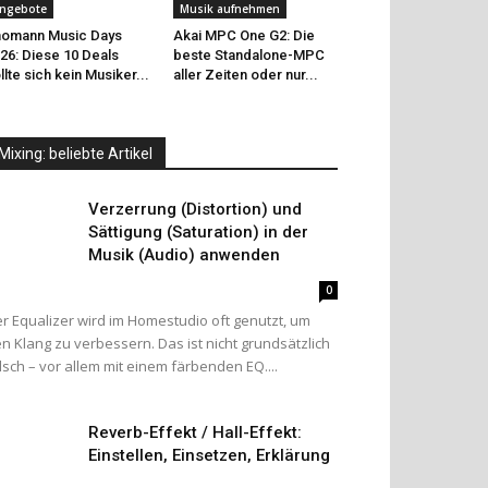
ngebote
Musik aufnehmen
omann Music Days
Akai MPC One G2: Die
26: Diese 10 Deals
beste Standalone-MPC
llte sich kein Musiker...
aller Zeiten oder nur...
Mixing: beliebte Artikel
Verzerrung (Distortion) und
Sättigung (Saturation) in der
Musik (Audio) anwenden
0
r Equalizer wird im Homestudio oft genutzt, um
n Klang zu verbessern. Das ist nicht grundsätzlich
lsch – vor allem mit einem färbenden EQ....
Reverb-Effekt / Hall-Effekt:
Einstellen, Einsetzen, Erklärung