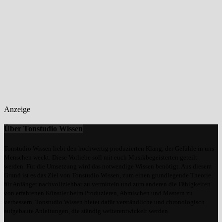
Anzeige
Über Tonstudio Wissen
Tonstudio Wissen liebt den hochwertig produzierten Klang, der Gefühle in uns
Menschen weckt. Diese Vorliebe soll mit euch Musikbegeisterten geteilt
werden. Für die Umsetzung wird das notwendige Wissen benötigt. Aus diesem
Grund ist es das Ziel von Tonstudio Wissen, zum einen grundlegende Theorie
für Anfänger nachvollziehbar zu vermitteln und zum anderen die Fähigkeiten
von erfahrenen Künstler beim Produzieren, Abmischen und Mastern zu
verbessern. Tonstudio Wissen bietet dafür verständliche und chronologisch
aufgebaute Anleitungen, die ständig weiterentwickelt werden.