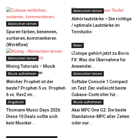
Abmischen lernen
Abhörlautstärke – Die richtige
Abmischen lernen
/ optimale Lautstärke im
Spuren färben, benennen,
Tonstudio
sortieren, kommentieren
(Workflow)
News
iZotope gehört jetzt zu Boris
Abmischen lernen
FX: Was die Übernahme für
Mixing Tutorials – Musik
Anwender...
abmischen lernen
Musik aufnehmen
Abmischen lernen
Welcher Prophet ist der
Softube Console 1 Compact
beste? Prophet-5 vs. Prophet-
im Test: Der vielleicht beste
6 vs. Rev2 im...
Cubase-Controller für...
Angebote
Musik aufnehmen
Thomann Music Days 2026:
Akai MPC One G2: Die beste
Diese 10 Deals sollte sich
Standalone-MPC aller Zeiten
kein Musiker...
oder nur...