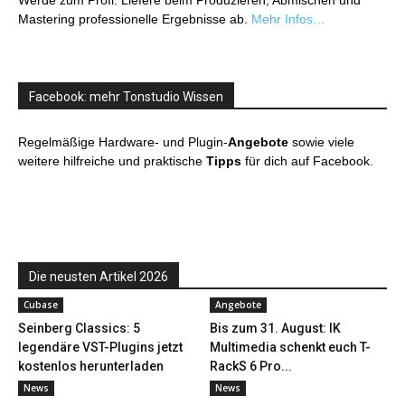
Werde zum Profi: Liefere beim Produzieren, Abmischen und
Mastering professionelle Ergebnisse ab.
Mehr Infos…
Facebook: mehr Tonstudio Wissen
Regelmäßige Hardware- und Plugin-
Angebote
sowie viele
weitere hilfreiche und praktische
Tipps
für dich auf Facebook.
Die neusten Artikel 2026
Cubase
Angebote
Seinberg Classics: 5
Bis zum 31. August: IK
legendäre VST-Plugins jetzt
Multimedia schenkt euch T-
kostenlos herunterladen
RackS 6 Pro...
News
News