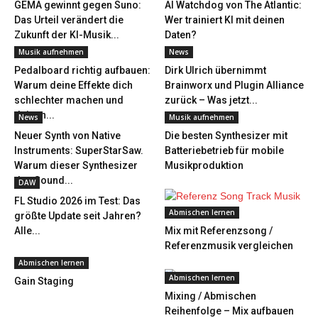
GEMA gewinnt gegen Suno:
AI Watchdog von The Atlantic:
Das Urteil verändert die
Wer trainiert KI mit deinen
Zukunft der KI-Musik...
Daten?
Musik aufnehmen
News
Pedalboard richtig aufbauen:
Dirk Ulrich übernimmt
Warum deine Effekte dich
Brainworx und Plugin Alliance
schlechter machen und
zurück – Was jetzt...
deinen...
News
Musik aufnehmen
Neuer Synth von Native
Die besten Synthesizer mit
Instruments: SuperStarSaw.
Batteriebetrieb für mobile
Warum dieser Synthesizer
Musikproduktion
den Sound...
DAW
FL Studio 2026 im Test: Das
Abmischen lernen
größte Update seit Jahren?
Alle...
Mix mit Referenzsong /
Referenzmusik vergleichen
Abmischen lernen
Abmischen lernen
Gain Staging
Mixing / Abmischen
Reihenfolge – Mix aufbauen