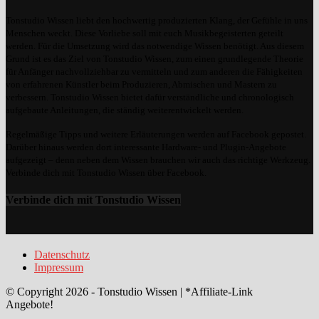
Tonstudio Wissen liebt den hochwertig produzierten Klang, der Gefühle in uns
Menschen weckt. Diese Vorliebe soll mit euch Musikbegeisterten geteilt
werden. Für die Umsetzung wird das notwendige Wissen benötigt. Aus diesem
Grund ist es das Ziel von Tonstudio Wissen, zum einen grundlegende Theorie
für Anfänger nachvollziehbar zu vermitteln und zum anderen die Fähigkeiten
von erfahrenen Künstler beim Produzieren, Abmischen und Mastern zu
verbessern. Tonstudio Wissen bietet dafür verständliche und chronologisch
aufgebaute Anleitungen, die ständig weiterentwickelt werden.
Regelmäßige Tipps und weitere Erläuterungen werden auf Facebook gepostet.
Darüber hinaus werden dort interessante Hardware- und Plugin-Angebote
aufgezeigt – denn neben dem Wissen brauchen wir auch das richtige Werkzeug.
Verbinde dich mit Tonstudio Wissen über Facebook.
Verbinde dich mit Tonstudio Wissen
Datenschutz
Impressum
© Copyright 2026 - Tonstudio Wissen | *Affiliate-Link
Angebote!