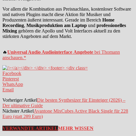
Vor allem die Kombination aus Preisnachlass, kostenloser Software
und nativen Plugins macht diese Aktion für Musiker und
Produzenten äußerst interessant. Gerade im Bereich
Home
Recording
,
Musikproduktion am Laptop
und
professionelles
Mixing
gehören die Apollo und Volt Interfaces aktuell zu den
stärksten Angeboten auf dem Markt.
🔥
Universal Audio Audiointerface
Angebote
bei Thomann
anschauen.
*
Facebook
Pinterest
WhatsApp
Email
Vorheriger Artikel
Die besten Synthesizer für Einsteiger (2026) –
Der ultimative Guide
Nächster Artikel
Avantone MixCubes Active Black Single für 228
Euro (statt 289 Euro)
VERWANDTE ARTIKEL
MEHR WISSEN