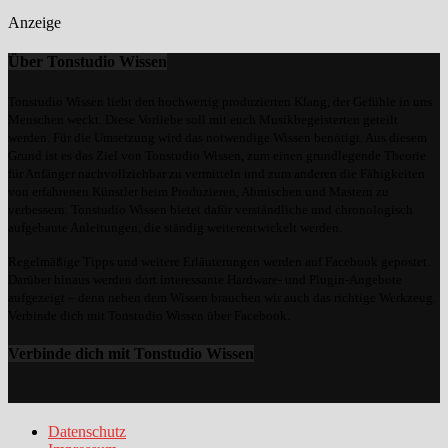
Anzeige
Über Tonstudio Wissen
Tonstudio Wissen liebt den hochwertig produzierten Klang, der Gefühle in uns
Menschen weckt. Diese Vorliebe soll mit euch Musikbegeisterten geteilt
werden. Für die Umsetzung wird das notwendige Wissen benötigt. Aus diesem
Grund ist es das Ziel von Tonstudio Wissen, zum einen grundlegende Theorie
für Anfänger nachvollziehbar zu vermitteln und zum anderen die Fähigkeiten
von erfahrenen Künstler beim Produzieren, Abmischen und Mastern zu
verbessern. Tonstudio Wissen bietet dafür verständliche und chronologisch
aufgebaute Anleitungen, die ständig weiterentwickelt werden.
Regelmäßige Tipps und weitere Erläuterungen werden auf Facebook gepostet.
Darüber hinaus werden dort interessante Hardware- und Plugin-Angebote
aufgezeigt – denn neben dem Wissen brauchen wir auch das richtige Werkzeug.
Verbinde dich mit Tonstudio Wissen über Facebook.
Verbinde dich mit Tonstudio Wissen
Datenschutz