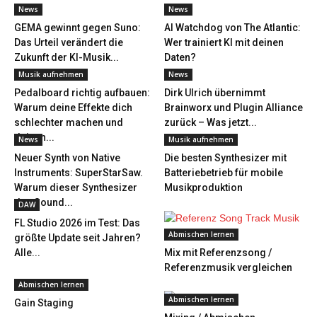
News
News
GEMA gewinnt gegen Suno:
AI Watchdog von The Atlantic:
Das Urteil verändert die
Wer trainiert KI mit deinen
Zukunft der KI-Musik...
Daten?
Musik aufnehmen
News
Pedalboard richtig aufbauen:
Dirk Ulrich übernimmt
Warum deine Effekte dich
Brainworx und Plugin Alliance
schlechter machen und
zurück – Was jetzt...
deinen...
News
Musik aufnehmen
Neuer Synth von Native
Die besten Synthesizer mit
Instruments: SuperStarSaw.
Batteriebetrieb für mobile
Warum dieser Synthesizer
Musikproduktion
den Sound...
DAW
FL Studio 2026 im Test: Das
Abmischen lernen
größte Update seit Jahren?
Alle...
Mix mit Referenzsong /
Referenzmusik vergleichen
Abmischen lernen
Abmischen lernen
Gain Staging