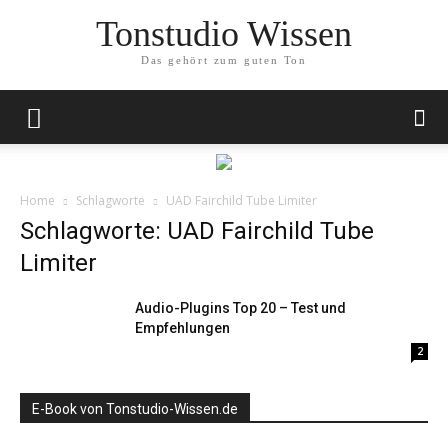
Tonstudio Wissen
Das gehört zum guten Ton
Home
Schlagworte
UAD Fairchild Tube Limiter
Schlagworte: UAD Fairchild Tube
Limiter
Audio-Plugins Top 20 – Test und
Empfehlungen
2
E-Book von Tonstudio-Wissen.de