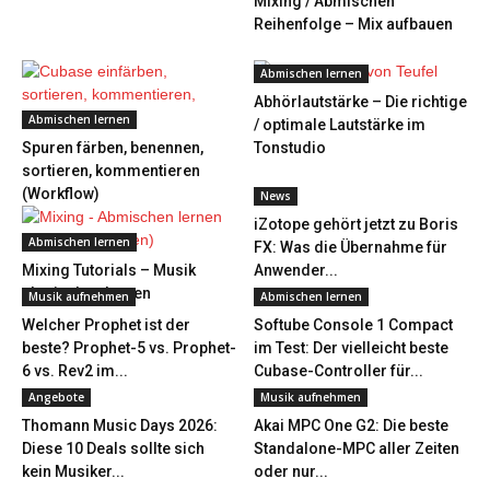
Mixing / Abmischen
Reihenfolge – Mix aufbauen
Abmischen lernen
Abhörlautstärke – Die richtige
Abmischen lernen
/ optimale Lautstärke im
Spuren färben, benennen,
Tonstudio
sortieren, kommentieren
(Workflow)
News
iZotope gehört jetzt zu Boris
Abmischen lernen
FX: Was die Übernahme für
Mixing Tutorials – Musik
Anwender...
abmischen lernen
Musik aufnehmen
Abmischen lernen
Welcher Prophet ist der
Softube Console 1 Compact
beste? Prophet-5 vs. Prophet-
im Test: Der vielleicht beste
6 vs. Rev2 im...
Cubase-Controller für...
Angebote
Musik aufnehmen
Thomann Music Days 2026:
Akai MPC One G2: Die beste
Diese 10 Deals sollte sich
Standalone-MPC aller Zeiten
kein Musiker...
oder nur...