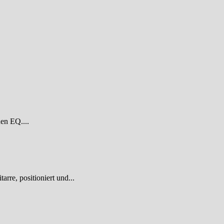
den EQ....
re, positioniert und...