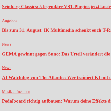
Seinberg Classics: 5 legendäre VST-Plugins jetzt kost
Angebote
Bis zum 31. August: IK Multimedia schenkt euch T-Ra
News
GEMA gewinnt gegen Suno: Das Urteil verändert die 
News
AI Watchdog von The Atlantic: Wer trainiert KI mit 
Musik aufnehmen
Pedalboard richtig aufbauen: Warum deine Effekte di