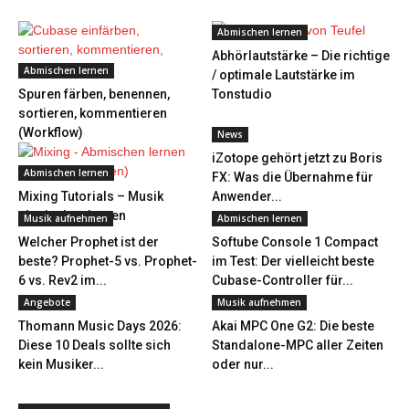
Abmischen lernen
Abhörlautstärke – Die richtige
Abmischen lernen
/ optimale Lautstärke im
Spuren färben, benennen,
Tonstudio
sortieren, kommentieren
(Workflow)
News
iZotope gehört jetzt zu Boris
Abmischen lernen
FX: Was die Übernahme für
Mixing Tutorials – Musik
Anwender...
abmischen lernen
Musik aufnehmen
Abmischen lernen
Welcher Prophet ist der
Softube Console 1 Compact
beste? Prophet-5 vs. Prophet-
im Test: Der vielleicht beste
6 vs. Rev2 im...
Cubase-Controller für...
Angebote
Musik aufnehmen
Thomann Music Days 2026:
Akai MPC One G2: Die beste
Diese 10 Deals sollte sich
Standalone-MPC aller Zeiten
kein Musiker...
oder nur...