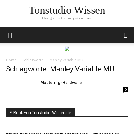
Tonstudio Wissen
Das gehört zum guten Ton
Home
Schlagworte
Manley Variable MU
Schlagworte: Manley Variable MU
Mastering-Hardware
0
E-Book von Tonstudio-Wissen.de