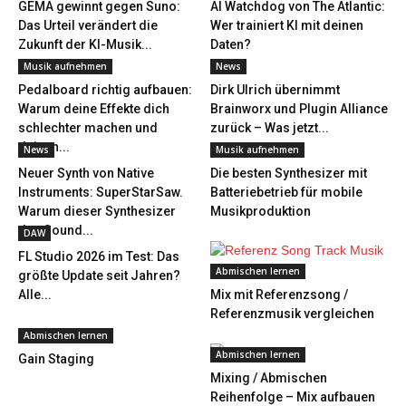
GEMA gewinnt gegen Suno:
AI Watchdog von The Atlantic:
Das Urteil verändert die
Wer trainiert KI mit deinen
Zukunft der KI-Musik...
Daten?
Musik aufnehmen
News
Pedalboard richtig aufbauen:
Dirk Ulrich übernimmt
Warum deine Effekte dich
Brainworx und Plugin Alliance
schlechter machen und
zurück – Was jetzt...
deinen...
News
Musik aufnehmen
Neuer Synth von Native
Die besten Synthesizer mit
Instruments: SuperStarSaw.
Batteriebetrieb für mobile
Warum dieser Synthesizer
Musikproduktion
den Sound...
DAW
FL Studio 2026 im Test: Das
Abmischen lernen
größte Update seit Jahren?
Alle...
Mix mit Referenzsong /
Referenzmusik vergleichen
Abmischen lernen
Abmischen lernen
Gain Staging
Mixing / Abmischen
Reihenfolge – Mix aufbauen