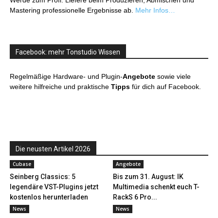
Werde zum Profi: Liefere beim Produzieren, Abmischen und
Mastering professionelle Ergebnisse ab.
Mehr Infos…
Facebook: mehr Tonstudio Wissen
Regelmäßige Hardware- und Plugin-
Angebote
sowie viele
weitere hilfreiche und praktische
Tipps
für dich auf Facebook.
Die neusten Artikel 2026
Cubase
Angebote
Seinberg Classics: 5
Bis zum 31. August: IK
legendäre VST-Plugins jetzt
Multimedia schenkt euch T-
kostenlos herunterladen
RackS 6 Pro...
News
News