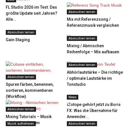
FL Studio 2026 im Test: Das
Abmischen lernen
größte Update seit Jahren?
Alle...
Mix mit Referenzsong /
Referenzmusik vergleichen
Abmischen lernen
Abmischen lernen
Gain Staging
Mixing / Abmischen
Reihenfolge – Mix aufbauen
Abmischen lernen
Abhörlautstärke – Die richtige
Abmischen lernen
/ optimale Lautstärke im
Spuren färben, benennen,
Tonstudio
sortieren, kommentieren
(Workflow)
News
iZotope gehört jetzt zu Boris
Abmischen lernen
FX: Was die Übernahme für
Mixing Tutorials – Musik
Anwender...
abmischen lernen
Musik aufnehmen
Abmischen lernen