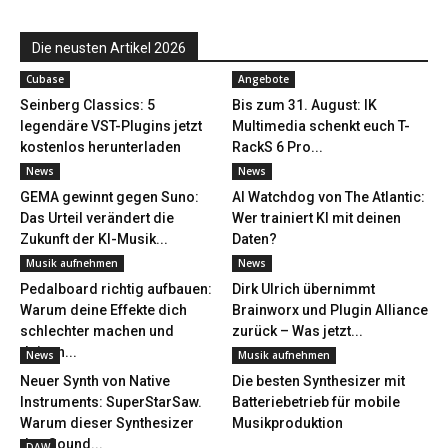
Die neusten Artikel 2026
Cubase
Angebote
Seinberg Classics: 5
Bis zum 31. August: IK
legendäre VST-Plugins jetzt
Multimedia schenkt euch T-
kostenlos herunterladen
RackS 6 Pro...
News
News
GEMA gewinnt gegen Suno:
AI Watchdog von The Atlantic:
Das Urteil verändert die
Wer trainiert KI mit deinen
Zukunft der KI-Musik...
Daten?
Musik aufnehmen
News
Pedalboard richtig aufbauen:
Dirk Ulrich übernimmt
Warum deine Effekte dich
Brainworx und Plugin Alliance
schlechter machen und
zurück – Was jetzt...
deinen...
News
Musik aufnehmen
Neuer Synth von Native
Die besten Synthesizer mit
Instruments: SuperStarSaw.
Batteriebetrieb für mobile
Warum dieser Synthesizer
Musikproduktion
den Sound...
DAW