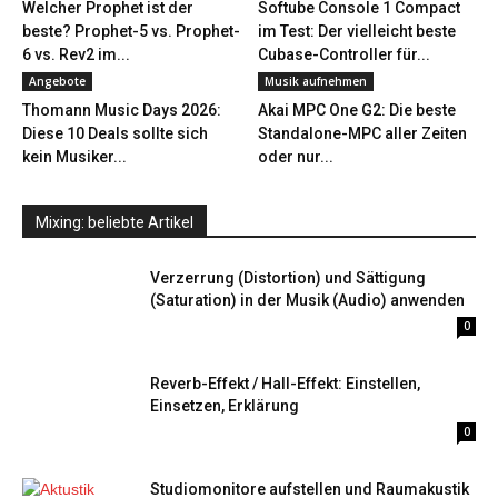
Welcher Prophet ist der
Softube Console 1 Compact
beste? Prophet-5 vs. Prophet-
im Test: Der vielleicht beste
6 vs. Rev2 im...
Cubase-Controller für...
Angebote
Musik aufnehmen
Thomann Music Days 2026:
Akai MPC One G2: Die beste
Diese 10 Deals sollte sich
Standalone-MPC aller Zeiten
kein Musiker...
oder nur...
Mixing: beliebte Artikel
Verzerrung (Distortion) und Sättigung
(Saturation) in der Musik (Audio) anwenden
0
Reverb-Effekt / Hall-Effekt: Einstellen,
Einsetzen, Erklärung
0
Studiomonitore aufstellen und Raumakustik