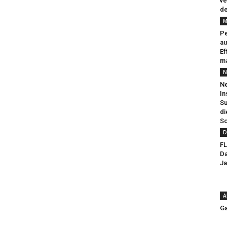
ve
de
M
Pe
au
Ef
ma
N
Ne
In
Su
di
So
D
FL
Da
Ja
A
Ga