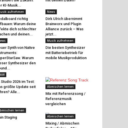
rändert die Zukunft
mit deinen Daten?
r KI-Musik...
usik aufnehmen
News
dalboard richtig
Dirk Ulrich übernimmt
fbauen: Warum deine
Brainworx und Plugin
fekte dich schlechter
Alliance zurück – Was
chen und deinen...
jetzt...
ews
Musik aufnehmen
uer Synth von Native
Die besten Synthesizer
struments:
mit Batteriebetrieb für
perStarSaw. Warum
mobile Musikproduktion
eser Synthesizer den
und...
AW
 Studio 2026 im Test:
s größte Update seit
Abmischen lernen
hren? Alle...
Mix mit Referenzsong /
Referenzmusik
vergleichen
bmischen lernen
Abmischen lernen
in Staging
Mixing / Abmischen