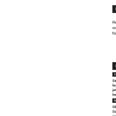
R
so
fü
C
Se
le
je
he
N
G
Su