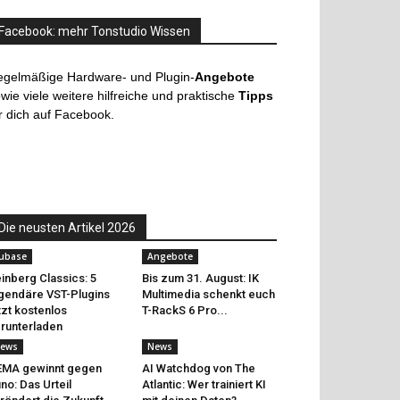
Facebook: mehr Tonstudio Wissen
egelmäßige Hardware- und Plugin-
Angebote
wie viele weitere hilfreiche und praktische
Tipps
r dich auf Facebook.
Die neusten Artikel 2026
ubase
Angebote
inberg Classics: 5
Bis zum 31. August: IK
gendäre VST-Plugins
Multimedia schenkt euch
tzt kostenlos
T-RackS 6 Pro...
runterladen
ews
News
EMA gewinnt gegen
AI Watchdog von The
no: Das Urteil
Atlantic: Wer trainiert KI