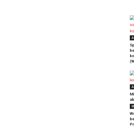
A
Sp
be
k
(W
A
Mi
ab
M
We
be
Pr