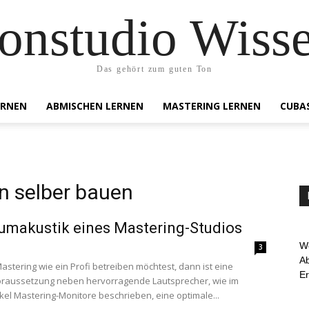
onstudio Wiss
Das gehört zum guten Ton
ERNEN
ABMISCHEN LERNEN
MASTERING LERNEN
CUBA
n selber bauen
umakustik eines Mastering-Studios
We
3
Ab
stering wie ein Profi betreiben möchtest, dann ist eine
E
oraussetzung neben hervorragende Lautsprecher, wie im
ikel Mastering-Monitore beschrieben, eine optimale...