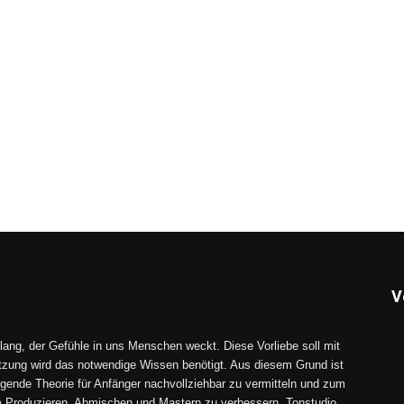
V
lang, der Gefühle in uns Menschen weckt. Diese Vorliebe soll mit
tzung wird das notwendige Wissen benötigt. Aus diesem Grund ist
gende Theorie für Anfänger nachvollziehbar zu vermitteln und zum
im Produzieren, Abmischen und Mastern zu verbessern. Tonstudio