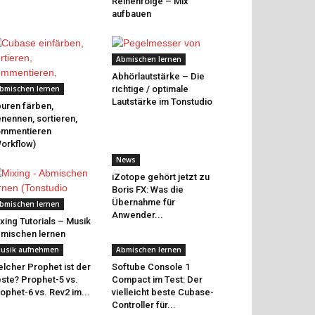
Reihenfolge – Mix
aufbauen
Abmischen lernen
Abhörlautstärke – Die
bmischen lernen
richtige / optimale
Lautstärke im Tonstudio
uren färben,
nennen, sortieren,
ommentieren
orkflow)
News
iZotope gehört jetzt zu
Boris FX: Was die
Übernahme für
bmischen lernen
Anwender...
xing Tutorials – Musik
mischen lernen
usik aufnehmen
Abmischen lernen
lcher Prophet ist der
Softube Console 1
ste? Prophet-5 vs.
Compact im Test: Der
ophet-6 vs. Rev2 im...
vielleicht beste Cubase-
Controller für...