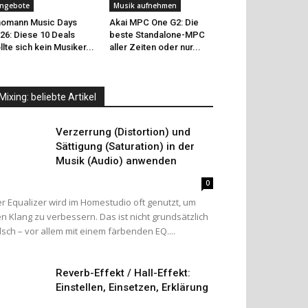
ngebote
Musik aufnehmen
omann Music Days
Akai MPC One G2: Die
26: Diese 10 Deals
beste Standalone-MPC
llte sich kein Musiker...
aller Zeiten oder nur...
Mixing: beliebte Artikel
Verzerrung (Distortion) und
Sättigung (Saturation) in der
Musik (Audio) anwenden
0
r Equalizer wird im Homestudio oft genutzt, um
n Klang zu verbessern. Das ist nicht grundsätzlich
lsch – vor allem mit einem färbenden EQ....
Reverb-Effekt / Hall-Effekt:
Einstellen, Einsetzen, Erklärung