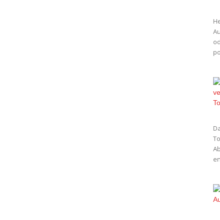
He
Au
od
po
Da
To
Ab
en