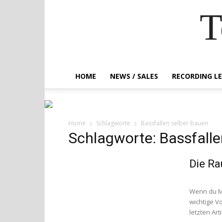
T
HOME
NEWS / SALES
RECORDING L
Home
Schlagworte
Bassfallen selber bauen
Schlagworte: Bassfalle
Die Ra
Wenn du Ma
wichtige V
letzten Art