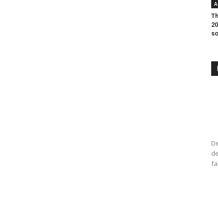
A
Th
20
so
De
de
fa