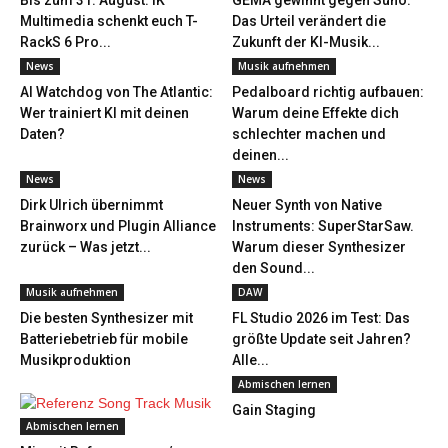
Bis zum 31. August: IK
GEMA gewinnt gegen Suno:
Multimedia schenkt euch T-
Das Urteil verändert die
RackS 6 Pro...
Zukunft der KI-Musik...
News
Musik aufnehmen
AI Watchdog von The Atlantic:
Pedalboard richtig aufbauen:
Wer trainiert KI mit deinen
Warum deine Effekte dich
Daten?
schlechter machen und
deinen...
News
News
Dirk Ulrich übernimmt
Neuer Synth von Native
Brainworx und Plugin Alliance
Instruments: SuperStarSaw.
zurück – Was jetzt...
Warum dieser Synthesizer
den Sound...
Musik aufnehmen
DAW
Die besten Synthesizer mit
FL Studio 2026 im Test: Das
Batteriebetrieb für mobile
größte Update seit Jahren?
Musikproduktion
Alle...
Abmischen lernen
Gain Staging
Abmischen lernen