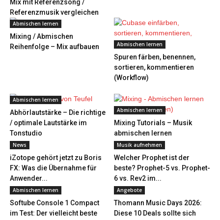
Mix mit Referenzsong /
Referenzmusik vergleichen
Abmischen lernen
Mixing / Abmischen
Abmischen lernen
Reihenfolge – Mix aufbauen
Spuren färben, benennen,
sortieren, kommentieren
(Workflow)
Abmischen lernen
Abmischen lernen
Abhörlautstärke – Die richtige
/ optimale Lautstärke im
Mixing Tutorials – Musik
Tonstudio
abmischen lernen
News
Musik aufnehmen
iZotope gehört jetzt zu Boris
Welcher Prophet ist der
FX: Was die Übernahme für
beste? Prophet-5 vs. Prophet-
Anwender...
6 vs. Rev2 im...
Abmischen lernen
Angebote
Softube Console 1 Compact
Thomann Music Days 2026:
im Test: Der vielleicht beste
Diese 10 Deals sollte sich