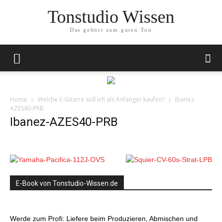
Tonstudio Wissen
Das gehört zum guten Ton
Home
Welche E-Gitarre soll ich als Anfänger kaufen?
Ibanez-
AZES40-PRB
Ibanez-AZES40-PRB
E-Book von Tonstudio-Wissen.de
Werde zum Profi: Liefere beim Produzieren, Abmischen und