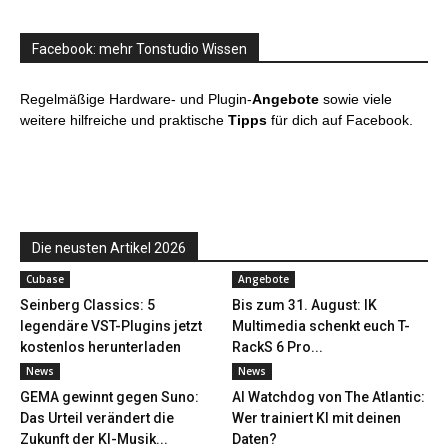
Facebook: mehr Tonstudio Wissen
Regelmäßige Hardware- und Plugin-
Angebote
sowie viele
weitere hilfreiche und praktische
Tipps
für dich auf Facebook.
Die neusten Artikel 2026
Cubase
Angebote
Seinberg Classics: 5
Bis zum 31. August: IK
legendäre VST-Plugins jetzt
Multimedia schenkt euch T-
kostenlos herunterladen
RackS 6 Pro...
News
News
GEMA gewinnt gegen Suno:
AI Watchdog von The Atlantic:
Das Urteil verändert die
Wer trainiert KI mit deinen
Zukunft der KI-Musik...
Daten?