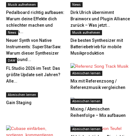
Musik aufnehmen
News
Pedalboard richtig aufbauen:
Dirk Ulrich übernimmt
Warum deine Effekte dich
Brainworx und Plugin Alliance
schlechter machen und
zurück – Was jetzt...
deinen...
News
Musik aufnehmen
Neuer Synth von Native
Die besten Synthesizer mit
Instruments: SuperStarSaw.
Batteriebetrieb für mobile
Warum dieser Synthesizer
Musikproduktion
den Sound...
DAW
FL Studio 2026 im Test: Das
Abmischen lernen
größte Update seit Jahren?
Alle...
Mix mit Referenzsong /
Referenzmusik vergleichen
Abmischen lernen
Abmischen lernen
Gain Staging
Mixing / Abmischen
Reihenfolge – Mix aufbauen
Abmischen lernen