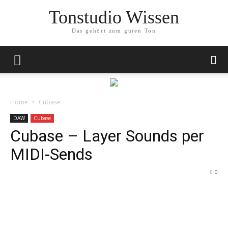
Tonstudio Wissen
Das gehört zum guten Ton
Home
Cubase
DAW
Cubase
Cubase – Layer Sounds per
MIDI-Sends
0