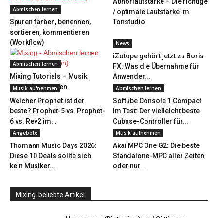
Abhörlautstärke – Die richtige
Abmischen lernen
/ optimale Lautstärke im
Spuren färben, benennen,
Tonstudio
sortieren, kommentieren
(Workflow)
News
iZotope gehört jetzt zu Boris
Abmischen lernen
FX: Was die Übernahme für
Mixing Tutorials – Musik
Anwender...
abmischen lernen
Musik aufnehmen
Abmischen lernen
Welcher Prophet ist der
Softube Console 1 Compact
beste? Prophet-5 vs. Prophet-
im Test: Der vielleicht beste
6 vs. Rev2 im...
Cubase-Controller für...
Angebote
Musik aufnehmen
Thomann Music Days 2026:
Akai MPC One G2: Die beste
Diese 10 Deals sollte sich
Standalone-MPC aller Zeiten
kein Musiker...
oder nur...
Mixing: beliebte Artikel