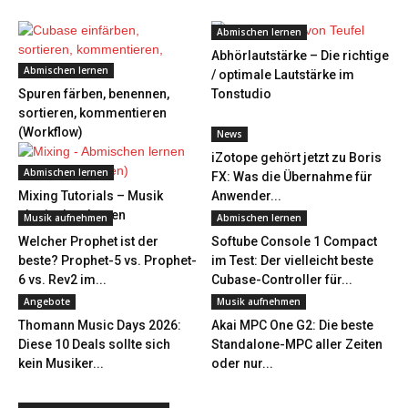
Abmischen lernen
Abhörlautstärke – Die richtige
Abmischen lernen
/ optimale Lautstärke im
Spuren färben, benennen,
Tonstudio
sortieren, kommentieren
(Workflow)
News
iZotope gehört jetzt zu Boris
Abmischen lernen
FX: Was die Übernahme für
Mixing Tutorials – Musik
Anwender...
abmischen lernen
Musik aufnehmen
Abmischen lernen
Welcher Prophet ist der
Softube Console 1 Compact
beste? Prophet-5 vs. Prophet-
im Test: Der vielleicht beste
6 vs. Rev2 im...
Cubase-Controller für...
Angebote
Musik aufnehmen
Thomann Music Days 2026:
Akai MPC One G2: Die beste
Diese 10 Deals sollte sich
Standalone-MPC aller Zeiten
kein Musiker...
oder nur...