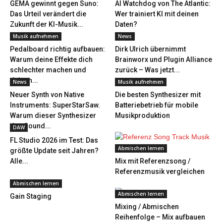
GEMA gewinnt gegen Suno:
AI Watchdog von The Atlantic:
Das Urteil verändert die
Wer trainiert KI mit deinen
Zukunft der KI-Musik...
Daten?
Musik aufnehmen
News
Pedalboard richtig aufbauen:
Dirk Ulrich übernimmt
Warum deine Effekte dich
Brainworx und Plugin Alliance
schlechter machen und
zurück – Was jetzt...
deinen...
News
Musik aufnehmen
Neuer Synth von Native
Die besten Synthesizer mit
Instruments: SuperStarSaw.
Batteriebetrieb für mobile
Warum dieser Synthesizer
Musikproduktion
den Sound...
DAW
FL Studio 2026 im Test: Das
Abmischen lernen
größte Update seit Jahren?
Alle...
Mix mit Referenzsong /
Referenzmusik vergleichen
Abmischen lernen
Abmischen lernen
Gain Staging
Mixing / Abmischen
Reihenfolge – Mix aufbauen