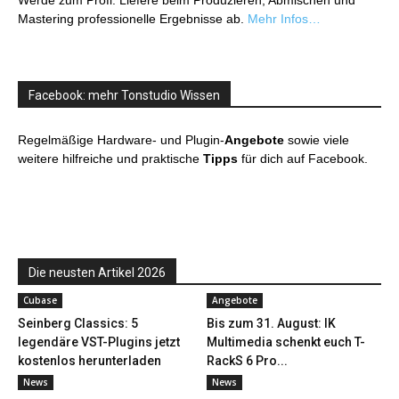
Werde zum Profi: Liefere beim Produzieren, Abmischen und
Mastering professionelle Ergebnisse ab.
Mehr Infos…
Facebook: mehr Tonstudio Wissen
Regelmäßige Hardware- und Plugin-
Angebote
sowie viele
weitere hilfreiche und praktische
Tipps
für dich auf Facebook.
Die neusten Artikel 2026
Cubase
Angebote
Seinberg Classics: 5
Bis zum 31. August: IK
legendäre VST-Plugins jetzt
Multimedia schenkt euch T-
kostenlos herunterladen
RackS 6 Pro...
News
News