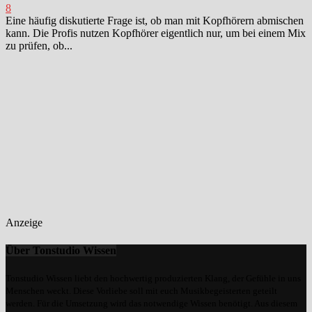
8
Eine häufig diskutierte Frage ist, ob man mit Kopfhörern abmischen
kann. Die Profis nutzen Kopfhörer eigentlich nur, um bei einem Mix
zu prüfen, ob...
Anzeige
Über Tonstudio Wissen
Tonstudio Wissen liebt den hochwertig produzierten Klang, der Gefühle in uns
Menschen weckt. Diese Vorliebe soll mit euch Musikbegeisterten geteilt
werden. Für die Umsetzung wird das notwendige Wissen benötigt. Aus diesem