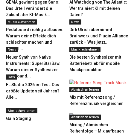
GEMA gewinnt gegen Suno:
AI Watchdog von The Atlantic:
Das Urteil verändert die
Wer trainiert KI mit deinen
Zukunft der KI-Musik...
Daten?
Musik aufnehmen
News
Pedalboard richtig aufbauen:
Dirk Ulrich übernimmt
Warum deine Effekte dich
Brainworx und Plugin Alliance
schlechter machen und
zurück – Was jetzt...
deinen...
News
Musik aufnehmen
Neuer Synth von Native
Die besten Synthesizer mit
Instruments: SuperStarSaw.
Batteriebetrieb für mobile
Warum dieser Synthesizer
Musikproduktion
den Sound...
DAW
FL Studio 2026 im Test: Das
Abmischen lernen
größte Update seit Jahren?
Alle...
Mix mit Referenzsong /
Referenzmusik vergleichen
Abmischen lernen
Abmischen lernen
Gain Staging
Mixing / Abmischen
Reihenfolge – Mix aufbauen