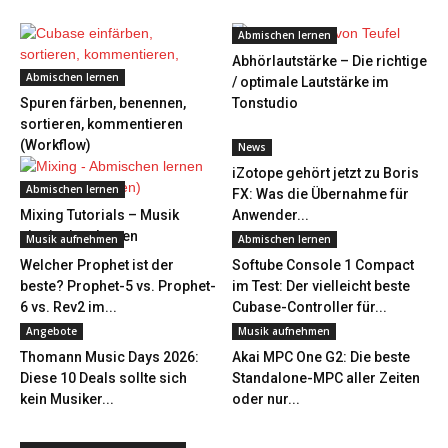
Abmischen lernen
Abhörlautstärke – Die richtige
Abmischen lernen
/ optimale Lautstärke im
Spuren färben, benennen,
Tonstudio
sortieren, kommentieren
(Workflow)
News
iZotope gehört jetzt zu Boris
Abmischen lernen
FX: Was die Übernahme für
Mixing Tutorials – Musik
Anwender...
abmischen lernen
Musik aufnehmen
Abmischen lernen
Welcher Prophet ist der
Softube Console 1 Compact
beste? Prophet-5 vs. Prophet-
im Test: Der vielleicht beste
6 vs. Rev2 im...
Cubase-Controller für...
Angebote
Musik aufnehmen
Thomann Music Days 2026:
Akai MPC One G2: Die beste
Diese 10 Deals sollte sich
Standalone-MPC aller Zeiten
kein Musiker...
oder nur...