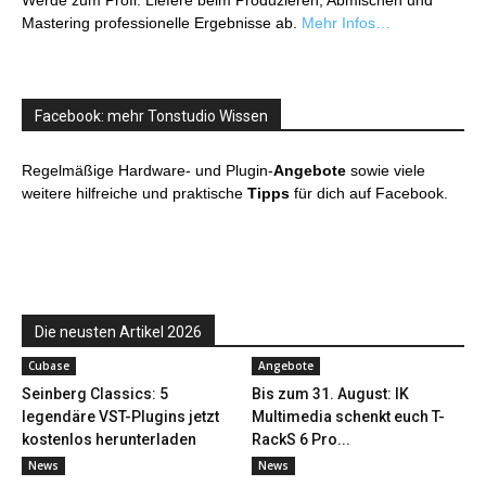
Werde zum Profi: Liefere beim Produzieren, Abmischen und
Mastering professionelle Ergebnisse ab.
Mehr Infos…
Facebook: mehr Tonstudio Wissen
Regelmäßige Hardware- und Plugin-
Angebote
sowie viele
weitere hilfreiche und praktische
Tipps
für dich auf Facebook.
Die neusten Artikel 2026
Cubase
Angebote
Seinberg Classics: 5
Bis zum 31. August: IK
legendäre VST-Plugins jetzt
Multimedia schenkt euch T-
kostenlos herunterladen
RackS 6 Pro...
News
News