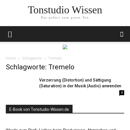
Tonstudio Wissen
Das gehört zum guten Ton
Home
Schlagworte
Tremelo
Schlagworte: Tremelo
Verzerrung (Distortion) und Sättigung
(Saturation) in der Musik (Audio) anwenden
0
E-Book von Tonstudio-Wissen.de