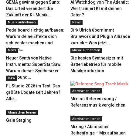
GEMA gewinnt gegen Suno:
AI Watchdog von The Atlantic:
Das Urteil verändert die
Wer trainiert KI mit deinen
Zukunft der KI-Musik...
Daten?
Musik aufnehmen
News
Pedalboard richtig aufbauen:
Dirk Ulrich übernimmt
Warum deine Effekte dich
Brainworx und Plugin Alliance
schlechter machen und
zurück – Was jetzt...
deinen...
News
Musik aufnehmen
Neuer Synth von Native
Die besten Synthesizer mit
Instruments: SuperStarSaw.
Batteriebetrieb für mobile
Warum dieser Synthesizer
Musikproduktion
den Sound...
DAW
FL Studio 2026 im Test: Das
Abmischen lernen
größte Update seit Jahren?
Alle...
Mix mit Referenzsong /
Referenzmusik vergleichen
Abmischen lernen
Abmischen lernen
Gain Staging
Mixing / Abmischen
Reihenfolge – Mix aufbauen