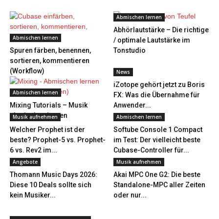
Abmischen lernen
Abhörlautstärke – Die richtige
Abmischen lernen
/ optimale Lautstärke im
Spuren färben, benennen,
Tonstudio
sortieren, kommentieren
(Workflow)
News
iZotope gehört jetzt zu Boris
Abmischen lernen
FX: Was die Übernahme für
Mixing Tutorials – Musik
Anwender...
abmischen lernen
Musik aufnehmen
Abmischen lernen
Welcher Prophet ist der
Softube Console 1 Compact
beste? Prophet-5 vs. Prophet-
im Test: Der vielleicht beste
6 vs. Rev2 im...
Cubase-Controller für...
Angebote
Musik aufnehmen
Thomann Music Days 2026:
Akai MPC One G2: Die beste
Diese 10 Deals sollte sich
Standalone-MPC aller Zeiten
kein Musiker...
oder nur...