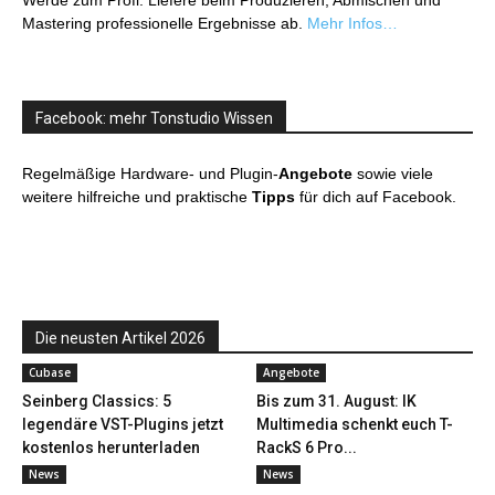
Werde zum Profi: Liefere beim Produzieren, Abmischen und
Mastering professionelle Ergebnisse ab.
Mehr Infos…
Facebook: mehr Tonstudio Wissen
Regelmäßige Hardware- und Plugin-
Angebote
sowie viele
weitere hilfreiche und praktische
Tipps
für dich auf Facebook.
Die neusten Artikel 2026
Cubase
Angebote
Seinberg Classics: 5
Bis zum 31. August: IK
legendäre VST-Plugins jetzt
Multimedia schenkt euch T-
kostenlos herunterladen
RackS 6 Pro...
News
News