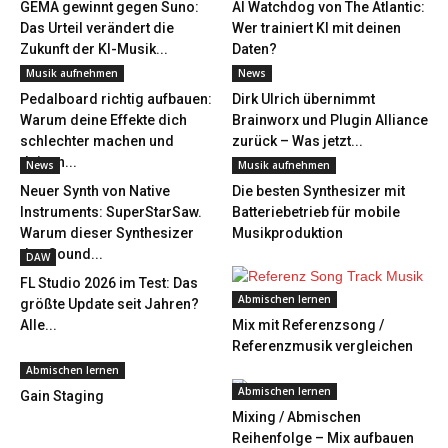
GEMA gewinnt gegen Suno:
AI Watchdog von The Atlantic:
Das Urteil verändert die
Wer trainiert KI mit deinen
Zukunft der KI-Musik...
Daten?
Musik aufnehmen
News
Pedalboard richtig aufbauen:
Dirk Ulrich übernimmt
Warum deine Effekte dich
Brainworx und Plugin Alliance
schlechter machen und
zurück – Was jetzt...
deinen...
News
Musik aufnehmen
Neuer Synth von Native
Die besten Synthesizer mit
Instruments: SuperStarSaw.
Batteriebetrieb für mobile
Warum dieser Synthesizer
Musikproduktion
den Sound...
DAW
FL Studio 2026 im Test: Das
Abmischen lernen
größte Update seit Jahren?
Alle...
Mix mit Referenzsong /
Referenzmusik vergleichen
Abmischen lernen
Abmischen lernen
Gain Staging
Mixing / Abmischen
Reihenfolge – Mix aufbauen