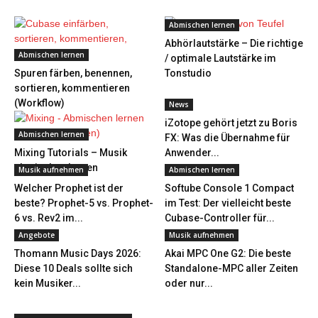
Abmischen lernen
Abhörlautstärke – Die richtige
Abmischen lernen
/ optimale Lautstärke im
Spuren färben, benennen,
Tonstudio
sortieren, kommentieren
(Workflow)
News
iZotope gehört jetzt zu Boris
Abmischen lernen
FX: Was die Übernahme für
Mixing Tutorials – Musik
Anwender...
abmischen lernen
Musik aufnehmen
Abmischen lernen
Welcher Prophet ist der
Softube Console 1 Compact
beste? Prophet-5 vs. Prophet-
im Test: Der vielleicht beste
6 vs. Rev2 im...
Cubase-Controller für...
Angebote
Musik aufnehmen
Thomann Music Days 2026:
Akai MPC One G2: Die beste
Diese 10 Deals sollte sich
Standalone-MPC aller Zeiten
kein Musiker...
oder nur...