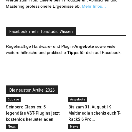
Werde zum Profi: Liefere beim Produzieren, Abmischen und
Mastering professionelle Ergebnisse ab.
Mehr Infos…
Facebook: mehr Tonstudio Wissen
Regelmäßige Hardware- und Plugin-
Angebote
sowie viele
weitere hilfreiche und praktische
Tipps
für dich auf Facebook.
Die neusten Artikel 2026
Cubase
Angebote
Seinberg Classics: 5
Bis zum 31. August: IK
legendäre VST-Plugins jetzt
Multimedia schenkt euch T-
kostenlos herunterladen
RackS 6 Pro...
News
News