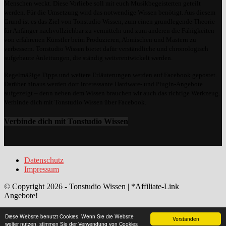
Menschen weckt. Diese Vorliebe soll mit euch Musikbegeisterten geteilt
werden. Für die Umsetzung wird das notwendige Wissen benötigt. Aus diesem
Grund ist es das Ziel von Tonstudio Wissen, zum einen grundlegende Theorie
für Anfänger nachvollziehbar zu vermitteln und zum anderen die Fähigkeiten
von erfahrenen Künstler beim Produzieren, Abmischen und Mastern zu
verbessern. Tonstudio Wissen bietet dafür verständliche und chronologisch
aufgebaute Anleitungen, die ständig weiterentwickelt werden.
Regelmäßige Tipps und weitere Erläuterungen werden auf Facebook gepostet.
Darüber hinaus werden dort interessante Hardware- und Plugin-Angebote
aufgezeigt – denn neben dem Wissen brauchen wir auch das richtige Werkzeug.
Verbinde dich mit Tonstudio Wissen über Facebook.
Verbinde dich mit Tonstudio Wissen
Datenschutz
Impressum
© Copyright 2026 - Tonstudio Wissen | *Affiliate-Link
Angebote!
Diese Website benutzt Cookies. Wenn Sie die Website
Verstanden
weiter nutzen, stimmen Sie der Verwendung von Cookies