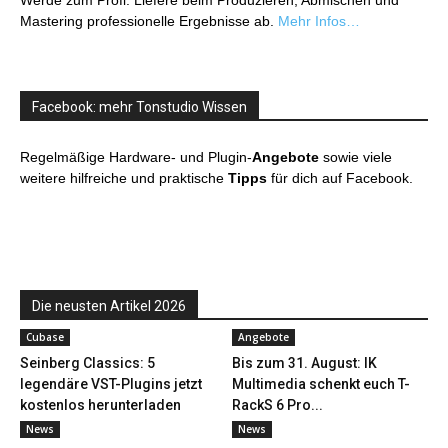
Werde zum Profi: Liefere beim Produzieren, Abmischen und
Mastering professionelle Ergebnisse ab.
Mehr Infos…
Facebook: mehr Tonstudio Wissen
Regelmäßige Hardware- und Plugin-
Angebote
sowie viele
weitere hilfreiche und praktische
Tipps
für dich auf Facebook.
Die neusten Artikel 2026
Cubase
Angebote
Seinberg Classics: 5
Bis zum 31. August: IK
legendäre VST-Plugins jetzt
Multimedia schenkt euch T-
kostenlos herunterladen
RackS 6 Pro...
News
News