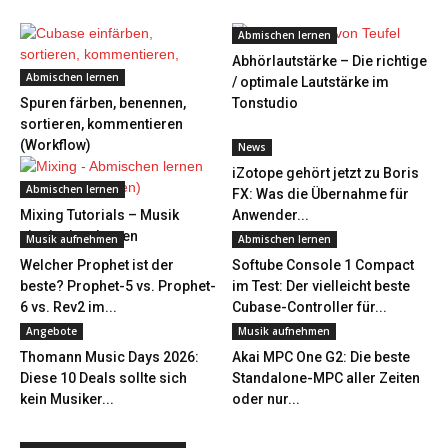
Abmischen lernen
Abhörlautstärke – Die richtige
Abmischen lernen
/ optimale Lautstärke im
Spuren färben, benennen,
Tonstudio
sortieren, kommentieren
(Workflow)
News
iZotope gehört jetzt zu Boris
Abmischen lernen
FX: Was die Übernahme für
Mixing Tutorials – Musik
Anwender...
abmischen lernen
Musik aufnehmen
Abmischen lernen
Welcher Prophet ist der
Softube Console 1 Compact
beste? Prophet-5 vs. Prophet-
im Test: Der vielleicht beste
6 vs. Rev2 im...
Cubase-Controller für...
Angebote
Musik aufnehmen
Thomann Music Days 2026:
Akai MPC One G2: Die beste
Diese 10 Deals sollte sich
Standalone-MPC aller Zeiten
kein Musiker...
oder nur...