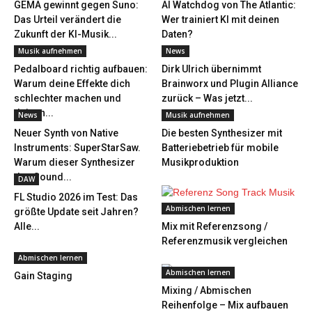
GEMA gewinnt gegen Suno:
AI Watchdog von The Atlantic:
Das Urteil verändert die
Wer trainiert KI mit deinen
Zukunft der KI-Musik...
Daten?
Musik aufnehmen
News
Pedalboard richtig aufbauen:
Dirk Ulrich übernimmt
Warum deine Effekte dich
Brainworx und Plugin Alliance
schlechter machen und
zurück – Was jetzt...
deinen...
News
Musik aufnehmen
Neuer Synth von Native
Die besten Synthesizer mit
Instruments: SuperStarSaw.
Batteriebetrieb für mobile
Warum dieser Synthesizer
Musikproduktion
den Sound...
DAW
FL Studio 2026 im Test: Das
Abmischen lernen
größte Update seit Jahren?
Alle...
Mix mit Referenzsong /
Referenzmusik vergleichen
Abmischen lernen
Abmischen lernen
Gain Staging
Mixing / Abmischen
Reihenfolge – Mix aufbauen