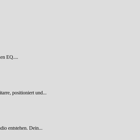
den EQ....
re, positioniert und...
dio entstehen. Dein...