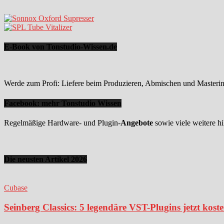
E-Book von Tonstudio-Wissen.de
Werde zum Profi: Liefere beim Produzieren, Abmischen und Mastering
Facebook: mehr Tonstudio Wissen
Regelmäßige Hardware- und Plugin-
Angebote
sowie viele weitere hi
Die neusten Artikel 2026
Cubase
Seinberg Classics: 5 legendäre VST-Plugins jetzt kost