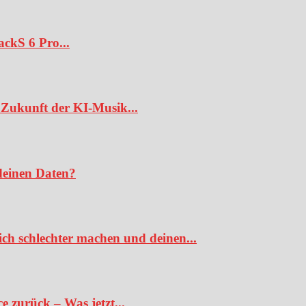
ckS 6 Pro...
Zukunft der KI-Musik...
deinen Daten?
ch schlechter machen und deinen...
 zurück – Was jetzt...