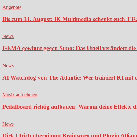
Angebote
Bis zum 31. August: IK Multimedia schenkt euch T-Ra
News
GEMA gewinnt gegen Suno: Das Urteil verändert die 
News
AI Watchdog von The Atlantic: Wer trainiert KI mit 
Musik aufnehmen
Pedalboard richtig aufbauen: Warum deine Effekte di
News
Dirk Ulrich übernimmt Brainworx und Plugin Alliance