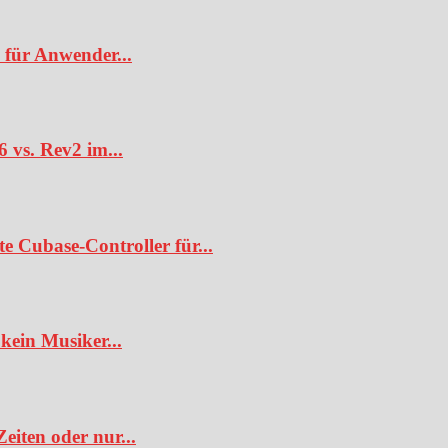
 für Anwender...
6 vs. Rev2 im...
te Cubase-Controller für...
kein Musiker...
iten oder nur...