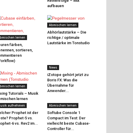
Reihenfolge – Mix
aufbauen
Abmischen lernen
Abhörlautstärke – Die
bmischen lernen
richtige / optimale
Lautstärke im Tonstudio
uren färben,
nennen, sortieren,
ommentieren
orkflow)
News
iZotope gehört jetzt zu
Boris FX: Was die
Übernahme für
bmischen lernen
Anwender...
xing Tutorials – Musik
mischen lernen
usik aufnehmen
Abmischen lernen
lcher Prophet ist der
Softube Console 1
ste? Prophet-5 vs.
Compact im Test: Der
ophet-6 vs. Rev2 im...
vielleicht beste Cubase-
Controller für...