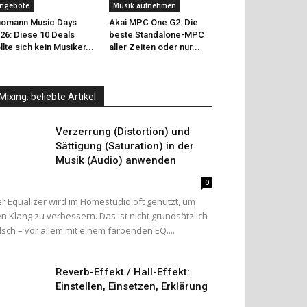
ngebote
Musik aufnehmen
omann Music Days
Akai MPC One G2: Die
26: Diese 10 Deals
beste Standalone-MPC
llte sich kein Musiker...
aller Zeiten oder nur...
Mixing: beliebte Artikel
Verzerrung (Distortion) und
Sättigung (Saturation) in der
Musik (Audio) anwenden
0
r Equalizer wird im Homestudio oft genutzt, um
n Klang zu verbessern. Das ist nicht grundsätzlich
lsch – vor allem mit einem färbenden EQ....
Reverb-Effekt / Hall-Effekt:
Einstellen, Einsetzen, Erklärung