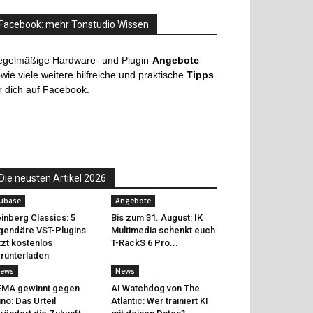
Facebook: mehr Tonstudio Wissen
egelmäßige Hardware- und Plugin-
Angebote
wie viele weitere hilfreiche und praktische
Tipps
r dich auf Facebook.
Die neusten Artikel 2026
ubase
Angebote
inberg Classics: 5
Bis zum 31. August: IK
gendäre VST-Plugins
Multimedia schenkt euch
tzt kostenlos
T-RackS 6 Pro...
runterladen
ews
News
EMA gewinnt gegen
AI Watchdog von The
no: Das Urteil
Atlantic: Wer trainiert KI