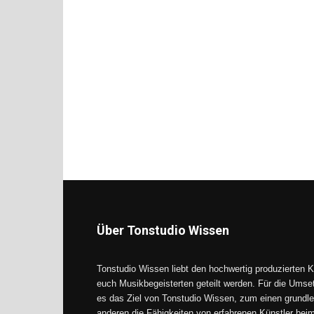
Über Tonstudio Wissen
Tonstudio Wissen liebt den hochwertig produzierten K
euch Musikbegeisterten geteilt werden. Für die Umse
es das Ziel von Tonstudio Wissen, zum einen grundle
anderen die Fähigkeiten von erfahrenen Künstler be