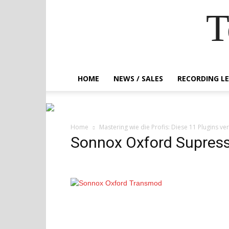
T
HOME
NEWS / SALES
RECORDING L
Home
Mastering wie die Profis: Diese 11 Plugins 
Sonnox Oxford Supres