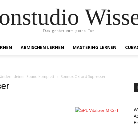
onstudio Wiss
Das gehört zum guten Ton
ERNEN
ABMISCHEN LERNEN
MASTERING LERNEN
CUBA
verändern deinen Sound komplett
Sonnox Oxford Supresser
ser
We
Ab
E