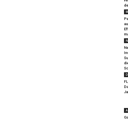
ve
de
M
Pe
au
Ef
ma
N
Ne
In
Su
di
So
D
FL
Da
Ja
A
Ga