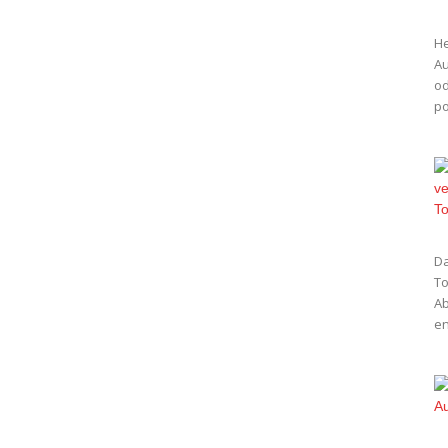
He
Au
od
po
Da
To
Ab
en