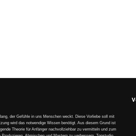
V
lang, der Gefühle in uns Menschen weckt. Diese Vorliebe soll mit
tzung wird das notwendige Wissen benötigt. Aus diesem Grund ist
gende Theorie für Anfänger nachvollziehbar zu vermitteln und zum
im Produzieren, Abmischen und Mastern zu verbessern. Tonstudio