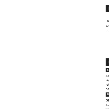
R
so
fü
C
Se
le
je
he
N
G
Su