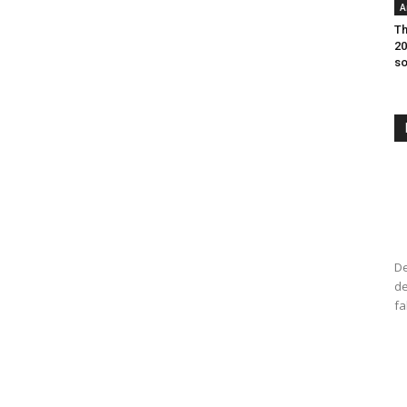
A
Th
20
so
De
de
fa