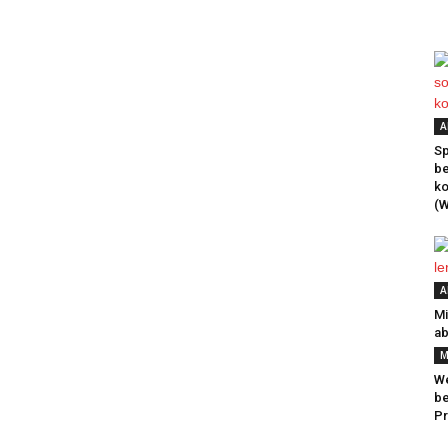
A
Sp
be
k
(W
A
Mi
ab
M
We
be
Pr