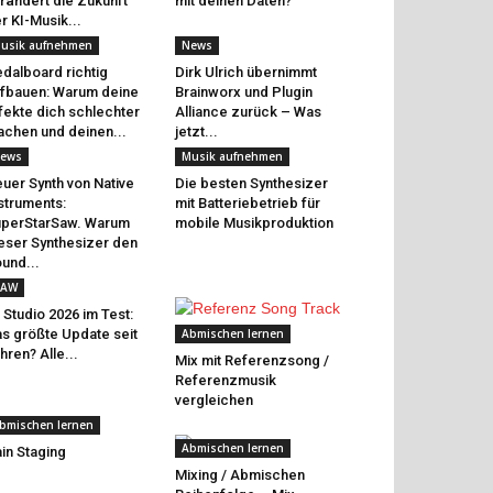
rändert die Zukunft
mit deinen Daten?
r KI-Musik...
usik aufnehmen
News
dalboard richtig
Dirk Ulrich übernimmt
fbauen: Warum deine
Brainworx und Plugin
fekte dich schlechter
Alliance zurück – Was
chen und deinen...
jetzt...
ews
Musik aufnehmen
uer Synth von Native
Die besten Synthesizer
struments:
mit Batteriebetrieb für
perStarSaw. Warum
mobile Musikproduktion
eser Synthesizer den
und...
AW
 Studio 2026 im Test:
s größte Update seit
Abmischen lernen
hren? Alle...
Mix mit Referenzsong /
Referenzmusik
vergleichen
bmischen lernen
Abmischen lernen
in Staging
Mixing / Abmischen