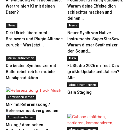
AI Watchdog von The Atlantic:
Pedalboard richtig aufbauen:
Wer trainiert KI mit deinen
Warum deine Effekte dich
Daten?
schlechter machen und
deinen...
News
News
Dirk Ulrich übernimmt
Neuer Synth von Native
Brainworx und Plugin Alliance
Instruments: SuperStarSaw.
zurück – Was jetzt...
Warum dieser Synthesizer
den Sound...
Musik aufnehmen
DAW
Die besten Synthesizer mit
FL Studio 2026 im Test: Das
Batteriebetrieb für mobile
größte Update seit Jahren?
Musikproduktion
Alle...
Abmischen lernen
Gain Staging
Abmischen lernen
Mix mit Referenzsong /
Referenzmusik vergleichen
Abmischen lernen
Mixing / Abmischen
Abmischen lernen