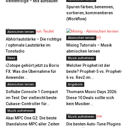
Reihenfolge – Mix aufbauen
Spuren färben, benennen,
sortieren, kommentieren
(Workflow)
Abmischen lernen
Abmischen lernen
Abhörlautstärke – Die richtige
/ optimale Lautstärke im
Mixing Tutorials – Musik
Tonstudio
abmischen lernen
News
Musik aufnehmen
iZotope gehört jetzt zu Boris
Welcher Prophet ist der
FX: Was die Übernahme für
beste? Prophet-5 vs. Prophet-
Anwender...
6 vs. Rev2 im...
Abmischen lernen
Angebote
Softube Console 1 Compact
Thomann Music Days 2026:
im Test: Der vielleicht beste
Diese 10 Deals sollte sich
Cubase-Controller für...
kein Musiker...
Musik aufnehmen
Musik aufnehmen
Akai MPC One G2: Die beste
Standalone-MPC aller Zeiten
Die besten Auto-Tune Plugins