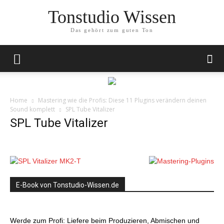
Tonstudio Wissen
Das gehört zum guten Ton
Home
Mastering wie die Profis: Diese 11 Plugins verändern deinen
Sound komplett
SPL Tube Vitalizer
SPL Tube Vitalizer
E-Book von Tonstudio-Wissen.de
Werde zum Profi: Liefere beim Produzieren, Abmischen und