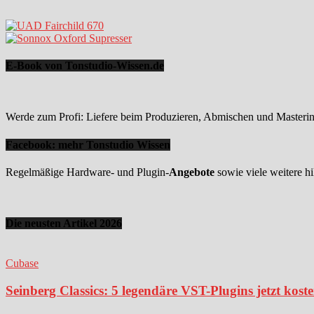
E-Book von Tonstudio-Wissen.de
Werde zum Profi: Liefere beim Produzieren, Abmischen und Mastering
Facebook: mehr Tonstudio Wissen
Regelmäßige Hardware- und Plugin-
Angebote
sowie viele weitere hi
Die neusten Artikel 2026
Cubase
Seinberg Classics: 5 legendäre VST-Plugins jetzt kost