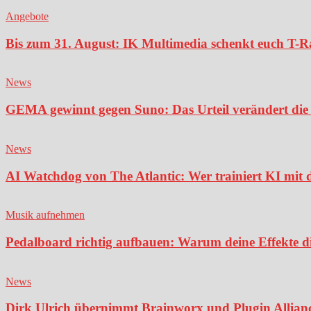
Angebote
Bis zum 31. August: IK Multimedia schenkt euch T-Ra
News
GEMA gewinnt gegen Suno: Das Urteil verändert die 
News
AI Watchdog von The Atlantic: Wer trainiert KI mit 
Musik aufnehmen
Pedalboard richtig aufbauen: Warum deine Effekte di
News
Dirk Ulrich übernimmt Brainworx und Plugin Alliance