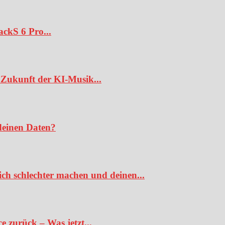
ckS 6 Pro...
Zukunft der KI-Musik...
deinen Daten?
ch schlechter machen und deinen...
 zurück – Was jetzt...