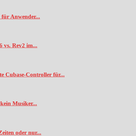
 für Anwender...
6 vs. Rev2 im...
te Cubase-Controller für...
kein Musiker...
iten oder nur...