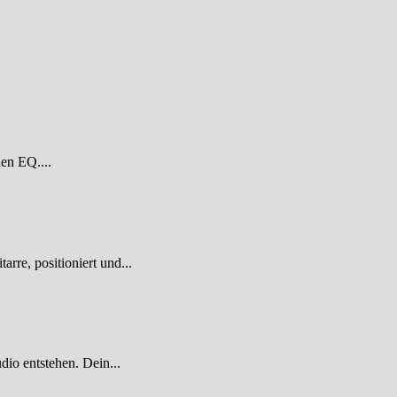
den EQ....
re, positioniert und...
dio entstehen. Dein...