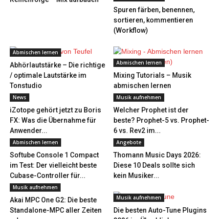
Spuren färben, benennen,
sortieren, kommentieren
(Workflow)
Abmischen lernen
Abmischen lernen
Abhörlautstärke – Die richtige
/ optimale Lautstärke im
Mixing Tutorials – Musik
Tonstudio
abmischen lernen
News
Musik aufnehmen
iZotope gehört jetzt zu Boris
Welcher Prophet ist der
FX: Was die Übernahme für
beste? Prophet-5 vs. Prophet-
Anwender...
6 vs. Rev2 im...
Abmischen lernen
Angebote
Softube Console 1 Compact
Thomann Music Days 2026:
im Test: Der vielleicht beste
Diese 10 Deals sollte sich
Cubase-Controller für...
kein Musiker...
Musik aufnehmen
Musik aufnehmen
Akai MPC One G2: Die beste
Standalone-MPC aller Zeiten
Die besten Auto-Tune Plugins