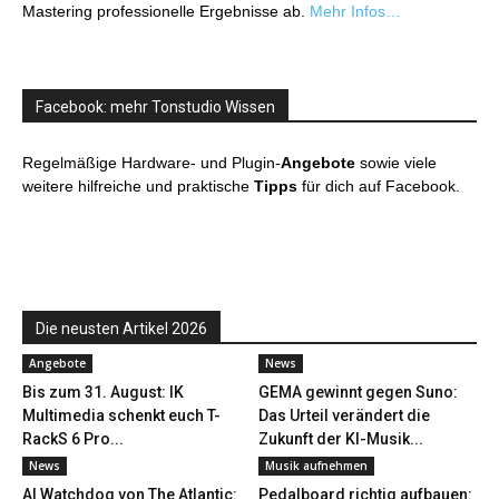
Mastering professionelle Ergebnisse ab.
Mehr Infos…
Facebook: mehr Tonstudio Wissen
Regelmäßige Hardware- und Plugin-
Angebote
sowie viele
weitere hilfreiche und praktische
Tipps
für dich auf Facebook.
Die neusten Artikel 2026
Angebote
News
Bis zum 31. August: IK
GEMA gewinnt gegen Suno:
Multimedia schenkt euch T-
Das Urteil verändert die
RackS 6 Pro...
Zukunft der KI-Musik...
News
Musik aufnehmen
AI Watchdog von The Atlantic:
Pedalboard richtig aufbauen: