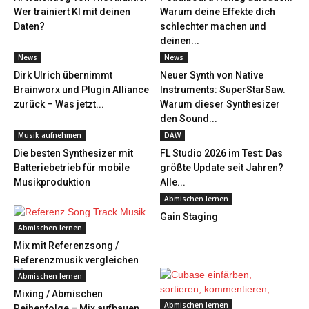
Wer trainiert KI mit deinen
Warum deine Effekte dich
Daten?
schlechter machen und
deinen...
News
News
Dirk Ulrich übernimmt
Neuer Synth von Native
Brainworx und Plugin Alliance
Instruments: SuperStarSaw.
zurück – Was jetzt...
Warum dieser Synthesizer
den Sound...
Musik aufnehmen
DAW
Die besten Synthesizer mit
FL Studio 2026 im Test: Das
Batteriebetrieb für mobile
größte Update seit Jahren?
Musikproduktion
Alle...
Abmischen lernen
Gain Staging
Abmischen lernen
Mix mit Referenzsong /
Referenzmusik vergleichen
Abmischen lernen
Mixing / Abmischen
Abmischen lernen
Reihenfolge – Mix aufbauen