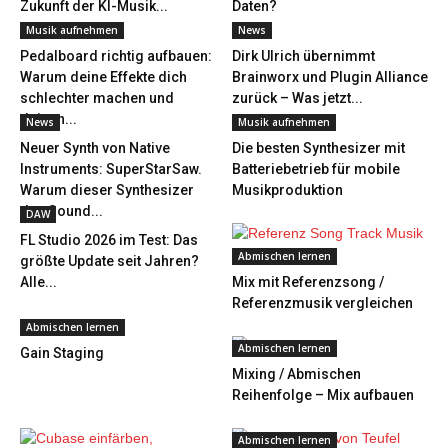
Zukunft der KI-Musik...
Daten?
Musik aufnehmen
News
Pedalboard richtig aufbauen:
Dirk Ulrich übernimmt
Warum deine Effekte dich
Brainworx und Plugin Alliance
schlechter machen und
zurück – Was jetzt...
deinen...
News
Musik aufnehmen
Neuer Synth von Native
Die besten Synthesizer mit
Instruments: SuperStarSaw.
Batteriebetrieb für mobile
Warum dieser Synthesizer
Musikproduktion
den Sound...
DAW
FL Studio 2026 im Test: Das
Abmischen lernen
größte Update seit Jahren?
Alle...
Mix mit Referenzsong /
Referenzmusik vergleichen
Abmischen lernen
Abmischen lernen
Gain Staging
Mixing / Abmischen
Reihenfolge – Mix aufbauen
Abmischen lernen