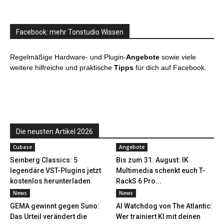
Facebook: mehr Tonstudio Wissen
Regelmäßige Hardware- und Plugin-
Angebote
sowie viele
weitere hilfreiche und praktische
Tipps
für dich auf Facebook.
Die neusten Artikel 2026
Cubase
Angebote
Seinberg Classics: 5
Bis zum 31. August: IK
legendäre VST-Plugins jetzt
Multimedia schenkt euch T-
kostenlos herunterladen
RackS 6 Pro...
News
News
GEMA gewinnt gegen Suno:
AI Watchdog von The Atlantic:
Das Urteil verändert die
Wer trainiert KI mit deinen