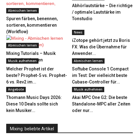
Abhörlautstärke – Die richtige
Abmischen lernen
/ optimale Lautstärke im
Spuren färben, benennen,
Tonstudio
sortieren, kommentieren
(Workflow)
News
iZotope gehört jetzt zu Boris
Abmischen lernen
FX: Was die Übernahme für
Mixing Tutorials – Musik
Anwender...
abmischen lernen
Musik aufnehmen
Abmischen lernen
Welcher Prophet ist der
Softube Console 1 Compact
beste? Prophet-5 vs. Prophet-
im Test: Der vielleicht beste
6 vs. Rev2 im...
Cubase-Controller für...
Angebote
Musik aufnehmen
Thomann Music Days 2026:
Akai MPC One G2: Die beste
Diese 10 Deals sollte sich
Standalone-MPC aller Zeiten
kein Musiker...
oder nur...
Mixing: beliebte Artikel