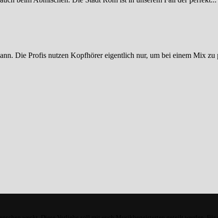
ann. Die Profis nutzen Kopfhörer eigentlich nur, um bei einem Mix zu p
enschen weckt. Diese Vorliebe soll mit euch Musikbegeisterten geteilt werden. Für