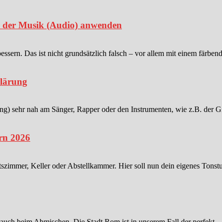
in der Musik (Audio) anwenden
sern. Das ist nicht grundsätzlich falsch – vor allem mit einem färben
klärung
 sehr nah am Sänger, Rapper oder den Instrumenten, wie z.B. der Gitar
rn 2026
tszimmer, Keller oder Abstellkammer. Hier soll nun dein eigenes Tonstu
 auch beim Abmischen. Die Stadt Rom ist in unserem Fall der perfekt...