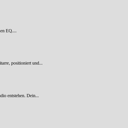
den EQ....
re, positioniert und...
dio entstehen. Dein...