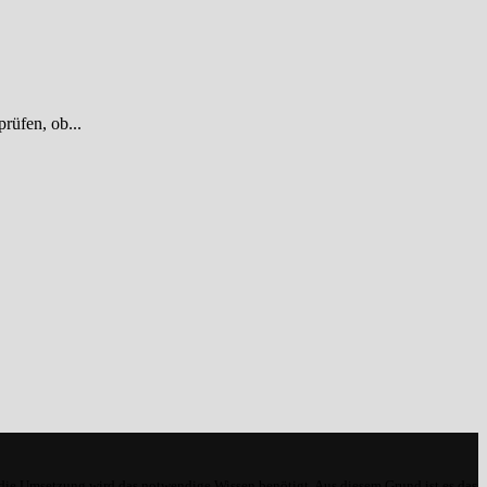
rüfen, ob...
 die Umsetzung wird das notwendige Wissen benötigt. Aus diesem Grund ist es das