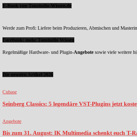
E-Book von Tonstudio-Wissen.de
Werde zum Profi: Liefere beim Produzieren, Abmischen und Mastering
Facebook: mehr Tonstudio Wissen
Regelmäßige Hardware- und Plugin-
Angebote
sowie viele weitere hi
Die neusten Artikel 2026
Cubase
Seinberg Classics: 5 legendäre VST-Plugins jetzt kost
Angebote
Bis zum 31. August: IK Multimedia schenkt euch T-Ra