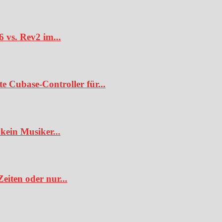
6 vs. Rev2 im...
te Cubase-Controller für...
kein Musiker...
iten oder nur...