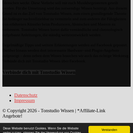
Menschen weckt. Diese Vorliebe soll mit euch Musikbegeisterten geteilt
werden. Für die Umsetzung wird das notwendige Wissen benötigt. Aus diesem
Grund ist es das Ziel von Tonstudio Wissen, zum einen grundlegende Theorie
für Anfänger nachvollziehbar zu vermitteln und zum anderen die Fähigkeiten
von erfahrenen Künstler beim Produzieren, Abmischen und Mastern zu
verbessern. Tonstudio Wissen bietet dafür verständliche und chronologisch
aufgebaute Anleitungen, die ständig weiterentwickelt werden.
Regelmäßige Tipps und weitere Erläuterungen werden auf Facebook gepostet.
Darüber hinaus werden dort interessante Hardware- und Plugin-Angebote
aufgezeigt – denn neben dem Wissen brauchen wir auch das richtige Werkzeug.
Verbinde dich mit Tonstudio Wissen über Facebook.
Verbinde dich mit Tonstudio Wissen
Datenschutz
Impressum
© Copyright 2026 - Tonstudio Wissen | *Affiliate-Link
Angebote!
Diese Website benutzt Cookies. Wenn Sie die Website
Verstanden
weiter nutzen, stimmen Sie der Verwendung von Cookies