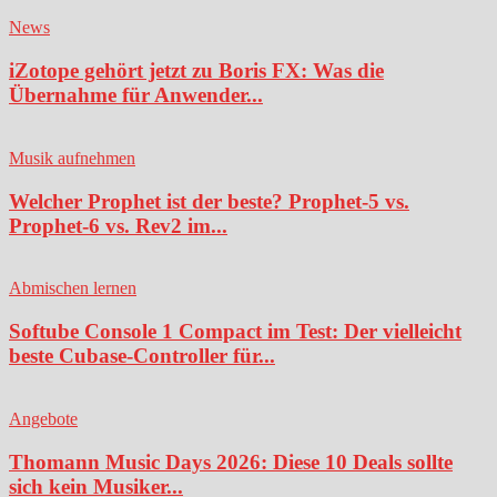
News
iZotope gehört jetzt zu Boris FX: Was die
Übernahme für Anwender...
Musik aufnehmen
Welcher Prophet ist der beste? Prophet-5 vs.
Prophet-6 vs. Rev2 im...
Abmischen lernen
Softube Console 1 Compact im Test: Der vielleicht
beste Cubase-Controller für...
Angebote
Thomann Music Days 2026: Diese 10 Deals sollte
sich kein Musiker...