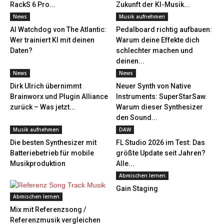
RackS 6 Pro...
Zukunft der KI-Musik...
News
Musik aufnehmen
AI Watchdog von The Atlantic:
Pedalboard richtig aufbauen:
Wer trainiert KI mit deinen
Warum deine Effekte dich
Daten?
schlechter machen und
deinen...
News
News
Dirk Ulrich übernimmt
Neuer Synth von Native
Brainworx und Plugin Alliance
Instruments: SuperStarSaw.
zurück – Was jetzt...
Warum dieser Synthesizer
den Sound...
Musik aufnehmen
DAW
Die besten Synthesizer mit
FL Studio 2026 im Test: Das
Batteriebetrieb für mobile
größte Update seit Jahren?
Musikproduktion
Alle...
Abmischen lernen
Gain Staging
Abmischen lernen
Mix mit Referenzsong /
Referenzmusik vergleichen