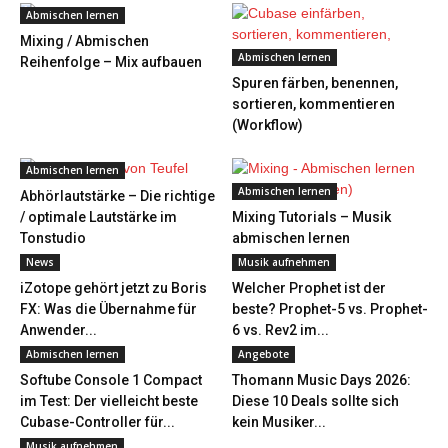
Abmischen lernen
Mixing / Abmischen
Abmischen lernen
Reihenfolge – Mix aufbauen
Spuren färben, benennen,
sortieren, kommentieren
(Workflow)
Abmischen lernen
Abmischen lernen
Abhörlautstärke – Die richtige
/ optimale Lautstärke im
Mixing Tutorials – Musik
Tonstudio
abmischen lernen
News
Musik aufnehmen
iZotope gehört jetzt zu Boris
Welcher Prophet ist der
FX: Was die Übernahme für
beste? Prophet-5 vs. Prophet-
Anwender...
6 vs. Rev2 im...
Abmischen lernen
Angebote
Softube Console 1 Compact
Thomann Music Days 2026:
im Test: Der vielleicht beste
Diese 10 Deals sollte sich
Cubase-Controller für...
kein Musiker...
Musik aufnehmen