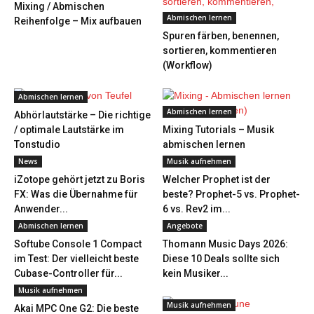
Mixing / Abmischen
Abmischen lernen
Reihenfolge – Mix aufbauen
Spuren färben, benennen,
sortieren, kommentieren
(Workflow)
Abmischen lernen
Abmischen lernen
Abhörlautstärke – Die richtige
/ optimale Lautstärke im
Mixing Tutorials – Musik
Tonstudio
abmischen lernen
News
Musik aufnehmen
iZotope gehört jetzt zu Boris
Welcher Prophet ist der
FX: Was die Übernahme für
beste? Prophet-5 vs. Prophet-
Anwender...
6 vs. Rev2 im...
Abmischen lernen
Angebote
Softube Console 1 Compact
Thomann Music Days 2026:
im Test: Der vielleicht beste
Diese 10 Deals sollte sich
Cubase-Controller für...
kein Musiker...
Musik aufnehmen
Musik aufnehmen
Akai MPC One G2: Die beste