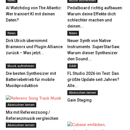
News
Musik aufnehmen
AI Watchdog von The Atlantic:
Pedalboard richtig aufbauen:
Wer trainiert KI mit deinen
Warum deine Effekte dich
Daten?
schlechter machen und
deinen...
News
News
Dirk Ulrich übernimmt
Neuer Synth von Native
Brainworx und Plugin Alliance
Instruments: SuperStarSaw.
zurück – Was jetzt...
Warum dieser Synthesizer
den Sound...
Musik aufnehmen
DAW
Die besten Synthesizer mit
FL Studio 2026 im Test: Das
Batteriebetrieb für mobile
größte Update seit Jahren?
Musikproduktion
Alle...
Abmischen lernen
Gain Staging
Abmischen lernen
Mix mit Referenzsong /
Referenzmusik vergleichen
Abmischen lernen