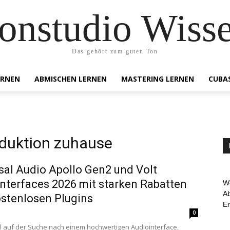
onstudio Wiss
Das gehört zum guten Ton
ERNEN
ABMISCHEN LERNEN
MASTERING LERNEN
CUBA
duktion zuhause
sal Audio Apollo Gen2 und Volt
nterfaces 2026 mit starken Rabatten
We
Ab
stenlosen Plugins
E
0
l auf der Suche nach einem hochwertigen Audiointerface,