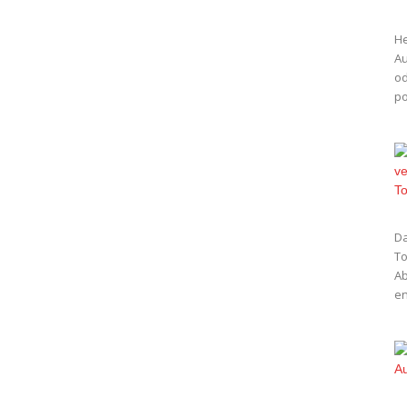
He
Au
od
po
Da
To
Ab
en