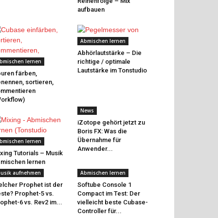
Reihenfolge – Mix
aufbauen
Abmischen lernen
Abhörlautstärke – Die
bmischen lernen
richtige / optimale
Lautstärke im Tonstudio
uren färben,
nennen, sortieren,
ommentieren
orkflow)
News
iZotope gehört jetzt zu
Boris FX: Was die
Übernahme für
bmischen lernen
Anwender...
xing Tutorials – Musik
mischen lernen
usik aufnehmen
Abmischen lernen
lcher Prophet ist der
Softube Console 1
ste? Prophet-5 vs.
Compact im Test: Der
ophet-6 vs. Rev2 im...
vielleicht beste Cubase-
Controller für...