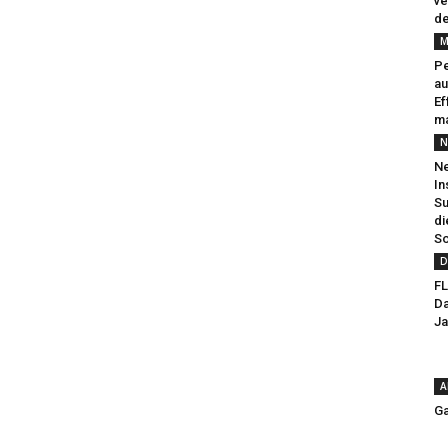
ve
de
M
Pe
au
Ef
ma
N
Ne
In
Su
di
So
D
FL
Da
Ja
A
Ga