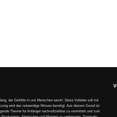
V
lang, der Gefühle in uns Menschen weckt. Diese Vorliebe soll mit
tzung wird das notwendige Wissen benötigt. Aus diesem Grund ist
gende Theorie für Anfänger nachvollziehbar zu vermitteln und zum
im Produzieren, Abmischen und Mastern zu verbessern. Tonstudio