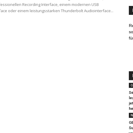
essionellen Recording Interface, einem modernen USB
face oder einem leistungsstarken Thunderbolt Audiointerface...
R
so
fü
C
Se
le
je
he
N
G
Su