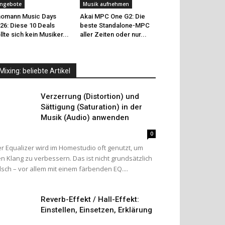
ngebote
Musik aufnehmen
omann Music Days
Akai MPC One G2: Die
26: Diese 10 Deals
beste Standalone-MPC
llte sich kein Musiker...
aller Zeiten oder nur...
Mixing: beliebte Artikel
Verzerrung (Distortion) und
Sättigung (Saturation) in der
Musik (Audio) anwenden
0
r Equalizer wird im Homestudio oft genutzt, um
n Klang zu verbessern. Das ist nicht grundsätzlich
lsch – vor allem mit einem färbenden EQ....
Reverb-Effekt / Hall-Effekt:
Einstellen, Einsetzen, Erklärung