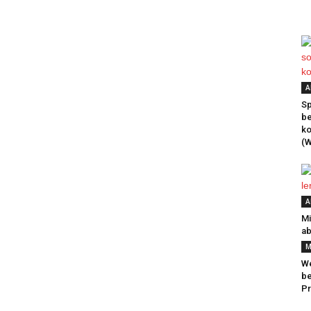
A
Sp
be
k
(W
A
Mi
ab
M
We
be
Pr