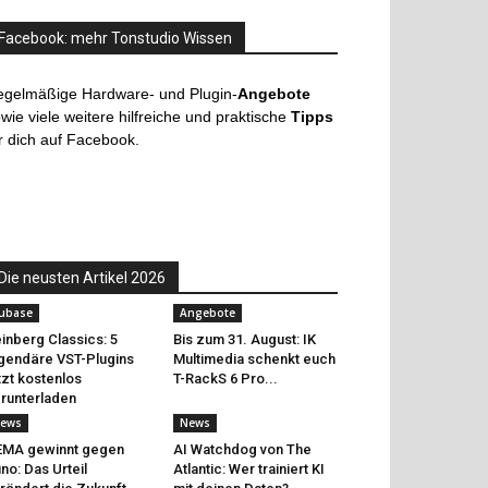
Facebook: mehr Tonstudio Wissen
egelmäßige Hardware- und Plugin-
Angebote
wie viele weitere hilfreiche und praktische
Tipps
r dich auf Facebook.
Die neusten Artikel 2026
ubase
Angebote
inberg Classics: 5
Bis zum 31. August: IK
gendäre VST-Plugins
Multimedia schenkt euch
tzt kostenlos
T-RackS 6 Pro...
runterladen
ews
News
EMA gewinnt gegen
AI Watchdog von The
no: Das Urteil
Atlantic: Wer trainiert KI