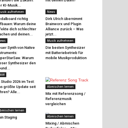
rändert die Zukunft
mit deinen Daten?
r KI-Musik...
usik aufnehmen
News
dalboard richtig
Dirk Ulrich übernimmt
fbauen: Warum deine
Brainworx und Plugin
fekte dich schlechter
Alliance zurück – Was
chen und deinen...
jetzt...
ews
Musik aufnehmen
uer Synth von Native
Die besten Synthesizer
struments:
mit Batteriebetrieb für
perStarSaw. Warum
mobile Musikproduktion
eser Synthesizer den
und...
AW
 Studio 2026 im Test:
s größte Update seit
Abmischen lernen
hren? Alle...
Mix mit Referenzsong /
Referenzmusik
vergleichen
bmischen lernen
Abmischen lernen
in Staging
Mixing / Abmischen