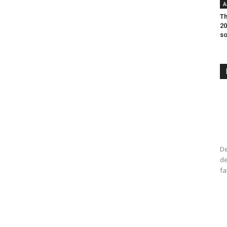
A
Th
20
so
De
de
fa