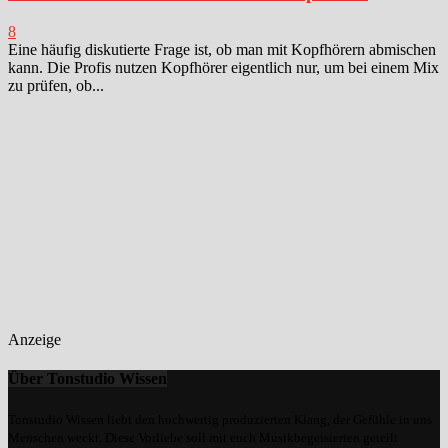
8
Eine häufig diskutierte Frage ist, ob man mit Kopfhörern abmischen
kann. Die Profis nutzen Kopfhörer eigentlich nur, um bei einem Mix
zu prüfen, ob...
Anzeige
Über Tonstudio Wissen
Tonstudio Wissen liebt den hochwertig produzierten Klang, der Gefühle in uns
Menschen weckt. Diese Vorliebe soll mit euch Musikbegeisterten geteilt