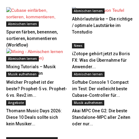
Abmischen lernen
Abhörlautstärke – Die richtige
Abmischen lernen
/ optimale Lautstärke im
Spuren färben, benennen,
Tonstudio
sortieren, kommentieren
(Workflow)
News
iZotope gehört jetzt zu Boris
Abmischen lernen
FX: Was die Übernahme für
Mixing Tutorials – Musik
Anwender...
abmischen lernen
Musik aufnehmen
Abmischen lernen
Welcher Prophet ist der
Softube Console 1 Compact
beste? Prophet-5 vs. Prophet-
im Test: Der vielleicht beste
6 vs. Rev2 im...
Cubase-Controller für...
Angebote
Musik aufnehmen
Thomann Music Days 2026:
Akai MPC One G2: Die beste
Diese 10 Deals sollte sich
Standalone-MPC aller Zeiten
kein Musiker...
oder nur...