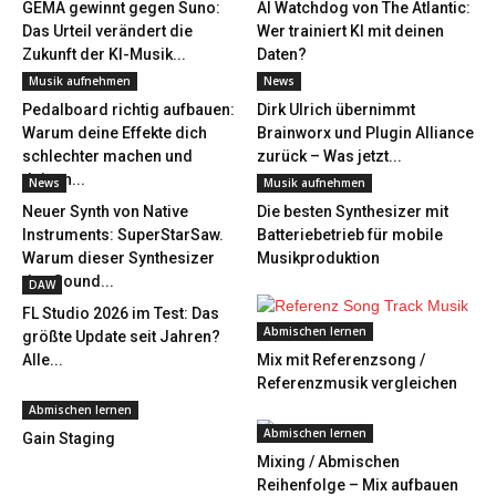
GEMA gewinnt gegen Suno:
AI Watchdog von The Atlantic:
Das Urteil verändert die
Wer trainiert KI mit deinen
Zukunft der KI-Musik...
Daten?
Musik aufnehmen
News
Pedalboard richtig aufbauen:
Dirk Ulrich übernimmt
Warum deine Effekte dich
Brainworx und Plugin Alliance
schlechter machen und
zurück – Was jetzt...
deinen...
News
Musik aufnehmen
Neuer Synth von Native
Die besten Synthesizer mit
Instruments: SuperStarSaw.
Batteriebetrieb für mobile
Warum dieser Synthesizer
Musikproduktion
den Sound...
DAW
FL Studio 2026 im Test: Das
Abmischen lernen
größte Update seit Jahren?
Alle...
Mix mit Referenzsong /
Referenzmusik vergleichen
Abmischen lernen
Abmischen lernen
Gain Staging
Mixing / Abmischen
Reihenfolge – Mix aufbauen