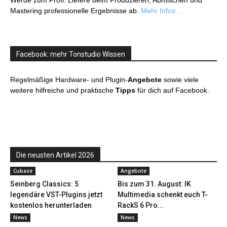
Werde zum Profi: Liefere beim Produzieren, Abmischen und
Mastering professionelle Ergebnisse ab.
Mehr Infos…
Facebook: mehr Tonstudio Wissen
Regelmäßige Hardware- und Plugin-
Angebote
sowie viele
weitere hilfreiche und praktische
Tipps
für dich auf Facebook.
Die neusten Artikel 2026
Cubase
Angebote
Seinberg Classics: 5
Bis zum 31. August: IK
legendäre VST-Plugins jetzt
Multimedia schenkt euch T-
kostenlos herunterladen
RackS 6 Pro...
News
News