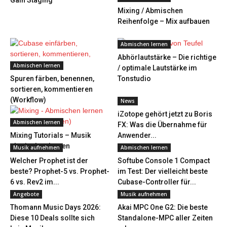
Gain Staging
Mixing / Abmischen
Reihenfolge – Mix aufbauen
Abmischen lernen
Abhörlautstärke – Die richtige
Abmischen lernen
/ optimale Lautstärke im
Spuren färben, benennen,
Tonstudio
sortieren, kommentieren
(Workflow)
News
iZotope gehört jetzt zu Boris
Abmischen lernen
FX: Was die Übernahme für
Mixing Tutorials – Musik
Anwender...
abmischen lernen
Musik aufnehmen
Abmischen lernen
Welcher Prophet ist der
Softube Console 1 Compact
beste? Prophet-5 vs. Prophet-
im Test: Der vielleicht beste
6 vs. Rev2 im...
Cubase-Controller für...
Angebote
Musik aufnehmen
Thomann Music Days 2026:
Akai MPC One G2: Die beste
Diese 10 Deals sollte sich
Standalone-MPC aller Zeiten