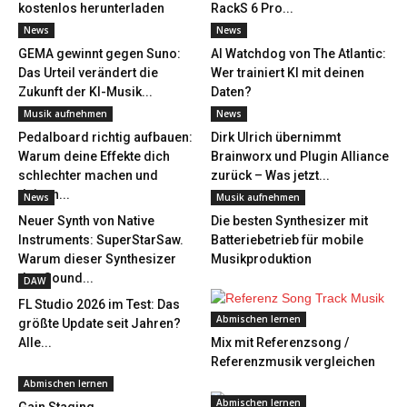
kostenlos herunterladen
RackS 6 Pro...
News
News
GEMA gewinnt gegen Suno:
AI Watchdog von The Atlantic:
Das Urteil verändert die
Wer trainiert KI mit deinen
Zukunft der KI-Musik...
Daten?
Musik aufnehmen
News
Pedalboard richtig aufbauen:
Dirk Ulrich übernimmt
Warum deine Effekte dich
Brainworx und Plugin Alliance
schlechter machen und
zurück – Was jetzt...
deinen...
News
Musik aufnehmen
Neuer Synth von Native
Die besten Synthesizer mit
Instruments: SuperStarSaw.
Batteriebetrieb für mobile
Warum dieser Synthesizer
Musikproduktion
den Sound...
DAW
FL Studio 2026 im Test: Das
Abmischen lernen
größte Update seit Jahren?
Alle...
Mix mit Referenzsong /
Referenzmusik vergleichen
Abmischen lernen
Abmischen lernen