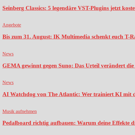
Seinberg Classics: 5 legendäre VST-Plugins jetzt kost
Angebote
Bis zum 31. August: IK Multimedia schenkt euch T-Ra
News
GEMA gewinnt gegen Suno: Das Urteil verändert die 
News
AI Watchdog von The Atlantic: Wer trainiert KI mit 
Musik aufnehmen
Pedalboard richtig aufbauen: Warum deine Effekte di