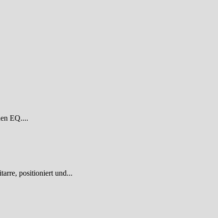
den EQ....
re, positioniert und...