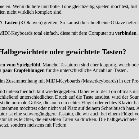
ielen. Wenn du tiefe und hohe Töne gleichzeitig spielen möchtest, bis
en nicht wirklich komplex sind.
7 Tasten
(3 Oktaven) greifen. So kannst du schnell eine Oktave tiefer 
en MIDI-Keyboards total einfach, diese mit dem Computer zu
verbinden
.
Halbgewichtete oder gewichtete Tasten?
ren vom Spielgefühl
. Manche Tastaturen sind eher klapprig, weich oder
in
paar Empfehlungen
für die unterschiedliche Anzahl an Tasten.
 im Zusammenhang mit MIDI-Keyboards (Masterkeyboards) in der Produ
d unterschiedlich laut wiedergegeben. Dabei wird der Ton oftmals nich
hließend unterschiedlichen Druck auf die Taste ausübst, wird der Sound m
t die normale Größe, die auch ein echter Flügel oder echtes Klavier ha
tnehmen möchtest oder nicht viel Platz auf deinem Schreibtisch hast. A
atur ist eine schwergängigere Tastatur, die wir auch bei einem Flüge
atur ist es leichter, die einzelnen Taten zu drücken. Die halbgewichte
tzt, sondern meistens mit Federn.