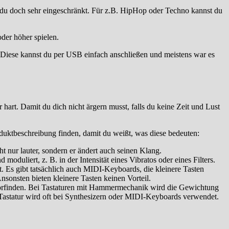
t du doch sehr eingeschränkt. Für z.B. HipHop oder Techno kannst du
oder höher spielen.
 Diese kannst du per USB einfach anschließen und meistens war es
 hart. Damit du dich nicht ärgern musst, falls du keine Zeit und Lust
ktbeschreibung finden, damit du weißt, was diese bedeuten:
t nur lauter, sondern er ändert auch seinen Klang.
oduliert, z. B. in der Intensität eines Vibratos oder eines Filters.
t. Es gibt tatsächlich auch MIDI-Keyboards, die kleinere Tasten
nsonsten bieten kleinere Tasten keinen Vorteil.
l vorfinden. Bei Tastaturen mit Hammermechanik wird die Gewichtung
te Tastatur wird oft bei Synthesizern oder MIDI-Keyboards verwendet.