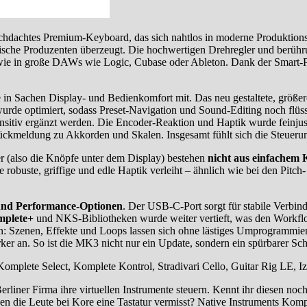
urchdachtes Premium-Keyboard, das sich nahtlos in moderne Produktions
tronische Produzenten überzeugt. Die hochwertigen Drehregler und berü
ie in große DAWs wie Logic, Cubase oder Ableton. Dank der Smart-Pl
e in Sachen Display- und Bedienkomfort mit. Das neu gestaltete, größe
wurde optimiert, sodass Preset-Navigation und Sound-Editing noch flü
ensitiv ergänzt werden. Die Encoder-Reaktion und Haptik wurde feinju
Rückmeldung zu Akkorden und Skalen. Insgesamt fühlt sich die Steueru
r (also die Knöpfe unter dem Display) bestehen
nicht aus einfachem 
 robuste, griffige und edle Haptik verleiht – ähnlich wie bei den Pitch
und Performance-Optionen
. Der USB-C-Port sorgt für stabile Verb
plete+
und NKS-Bibliotheken wurde weiter vertieft, was den Workfl
n: Szenen, Effekte und Loops lassen sich ohne lästiges Umprogrammier
rker an. So ist die MK3 nicht nur ein Update, sondern ein spürbarer Sc
lete Select, Komplete Kontrol, Stradivari Cello, Guitar Rig LE, Iz
iner Firma ihre virtuellen Instrumente steuern. Kennt ihr diesen noc
n die Leute bei Kore eine Tastatur vermisst? Native Instruments Kompl