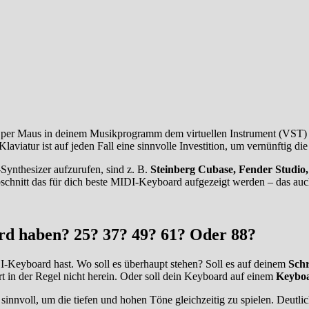
er Maus in deinem Musikprogramm dem virtuellen Instrument (VST) Tö
aviatur ist auf jeden Fall eine sinnvolle Investition, um vernünftig di
Synthesizer aufzurufen, sind z. B.
Steinberg Cubase, Fender Studio, 
Abschnitt das für dich beste MIDI-Keyboard aufgezeigt werden – das au
rd haben? 25? 37? 49? 61? Oder 88?
IDI-Keyboard hast. Wo soll es überhaupt stehen? Soll es auf deinem
Schr
rt in der Regel nicht herein. Oder soll dein Keyboard auf einem
Keyboa
 sinnvoll, um die tiefen und hohen Töne gleichzeitig zu spielen. Deutli