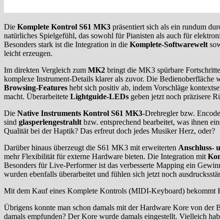
Die
Komplete Kontrol S61 MK3
präsentiert sich als ein rundum d
natürliches Spielgefühl, das sowohl für Pianisten als auch für elek
Besonders stark ist die Integration in die
Komplete-Softwarewelt
sow
leicht erzeugen.
Im direkten Vergleich zum
MK2
bringt die MK3 spürbare Fortschritt
komplexe Instrument-Details klarer als zuvor. Die Bedienoberfläche 
Browsing-Features
hebt sich positiv ab, indem Vorschläge kontexts
macht. Überarbeitete
Lightguide-LEDs
geben jetzt noch präzisere 
Die
Native Instruments Kontrol S61 MK3
-Drehregler bzw. Encode
sind
glasperlengestrahlt
bzw. entsprechend bearbeitet, was ihnen eine
Qualität bei der Haptik? Das erfreut doch jedes Musiker Herz, oder?
Darüber hinaus überzeugt die S61 MK3 mit erweiterten
Anschluss- 
mehr Flexibilität für externe Hardware bieten. Die Integration mit
Kom
Besonders für Live-Performer ist das verbesserte Mapping ein Gewin
wurden ebenfalls überarbeitet und fühlen sich jetzt noch ausdrucksstä
Mit dem Kauf eines Komplete Kontrols (MIDI-Keyboard) bekommt Komp
Übrigens konnte man schon damals mit der Hardware Kore von der Berl
damals empfunden? Der Kore wurde damals eingestellt. Vielleich habe