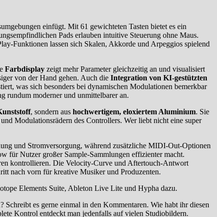
umgebungen einfügt. Mit 61 gewichteten Tasten bietet es ein
hrungsempfindlichen Pads erlauben intuitive Steuerung ohne Maus.
ay-Funktionen lassen sich Skalen, Akkorde und Arpeggios spielend
re
Farbdisplay
zeigt mehr Parameter gleichzeitig an und visualisiert
ssiger von der Hand gehen. Auch die
Integration von KI-gestützten
stiert, was sich besonders bei dynamischen Modulationen bemerkbar
ng rundum moderner und unmittelbarer an.
Kunststoff
, sondern aus
hochwertigem, eloxiertem Aluminium
. Sie
- und Modulationsrädern des Controllers. Wer liebt nicht eine super
indung und Stromversorgung, während zusätzliche MIDI-Out-Optionen
ow für Nutzer großer Sample-Sammlungen effizienter macht.
en kontrollieren. Die Velocity-Curve und Aftertouch-Antwort
hritt nach vorn für kreative Musiker und Produzenten.
otope Elements Suite, Ableton Live Lite und Hypha dazu.
h? Schreibt es gerne einmal in den Kommentaren. Wie habt ihr diesen
ete Kontrol entdeckt man jedenfalls auf vielen Studiobildern.