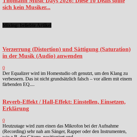
Thomann Music Days 2026: Diese 10 Deals sollte
sich kein Musiker...
Mixing: beliebte Artikel
Verzerrung (Distortion) und Sättigung (Saturation)
in der Musik (Audio) anwenden
0
Der Equalizer wird im Homestudio oft genutzt, um den Klang zu
verbessern. Das ist nicht grundsätzlich falsch – vor allem mit einem
färbenden EQ....
Reverb-Effekt / Hall-Effekt: Einstellen, Einsetzen,
Erklärung
0
Heutzutage wird zum einen das Mikrofon bei der Aufnahme
(Recording) sehr nah am Sänger, Rapper oder den Instrumenten,
wie z.B. der Gitarre, positioniert und...