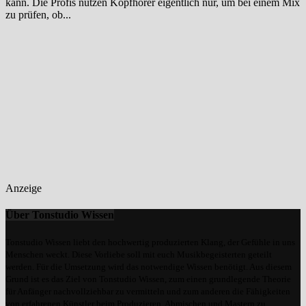
kann. Die Profis nutzen Kopfhörer eigentlich nur, um bei einem Mix
zu prüfen, ob...
Anzeige
Über Tonstudio Wissen
Tonstudio Wissen liebt den hochwertig produzierten Klang, der Gefühle in uns
Menschen weckt. Diese Vorliebe soll mit euch Musikbegeisterten geteilt
werden. Für die Umsetzung wird das notwendige Wissen benötigt. Aus diesem
Grund ist es das Ziel von Tonstudio Wissen, zum einen grundlegende Theorie
für Anfänger nachvollziehbar zu vermitteln und zum anderen die Fähigkeiten
von erfahrenen Künstler beim Produzieren, Abmischen und Mastern zu