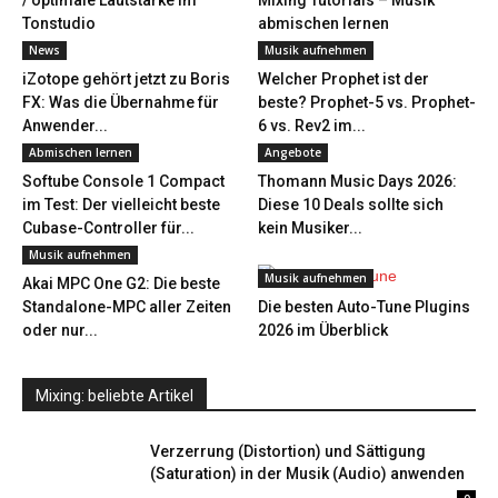
/ optimale Lautstärke im
Mixing Tutorials – Musik
Tonstudio
abmischen lernen
News
Musik aufnehmen
iZotope gehört jetzt zu Boris
Welcher Prophet ist der
FX: Was die Übernahme für
beste? Prophet-5 vs. Prophet-
Anwender...
6 vs. Rev2 im...
Abmischen lernen
Angebote
Softube Console 1 Compact
Thomann Music Days 2026:
im Test: Der vielleicht beste
Diese 10 Deals sollte sich
Cubase-Controller für...
kein Musiker...
Musik aufnehmen
Musik aufnehmen
Akai MPC One G2: Die beste
Standalone-MPC aller Zeiten
Die besten Auto-Tune Plugins
oder nur...
2026 im Überblick
Mixing: beliebte Artikel
Verzerrung (Distortion) und Sättigung
(Saturation) in der Musik (Audio) anwenden