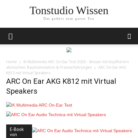
Tonstudio Wissen
Das gehört zum guten Ton
Home
IK Multimedia ARC On‑Ear Test 2026 – Besser mit Kopfhörern
abmischen: Raumsimulation & Praxiserfahrungen
ARC On Ear AKG
K812 mit Virtual Speakers
ARC On Ear AKG K812 mit Virtual
Speakers
E-Book
von