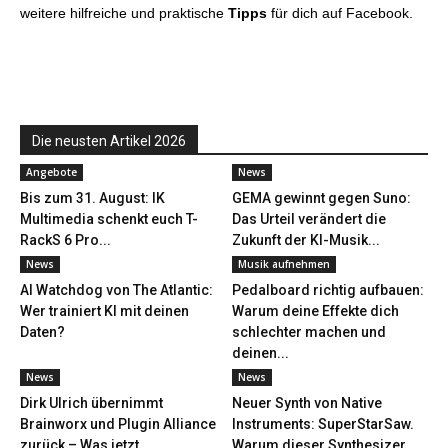
weitere hilfreiche und praktische
Tipps
für dich auf Facebook.
Die neusten Artikel 2026
Angebote
News
Bis zum 31. August: IK
GEMA gewinnt gegen Suno:
Multimedia schenkt euch T-
Das Urteil verändert die
RackS 6 Pro...
Zukunft der KI-Musik...
News
Musik aufnehmen
AI Watchdog von The Atlantic:
Pedalboard richtig aufbauen:
Wer trainiert KI mit deinen
Warum deine Effekte dich
Daten?
schlechter machen und
deinen...
News
News
Dirk Ulrich übernimmt
Neuer Synth von Native
Brainworx und Plugin Alliance
Instruments: SuperStarSaw.
zurück – Was jetzt...
Warum dieser Synthesizer