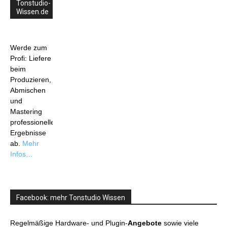
Tonstudio-
Wissen.de
Werde zum
Profi: Liefere
beim
Produzieren,
Abmischen
und
Mastering
professionelle
Ergebnisse
ab.
Mehr
Infos…
Facebook: mehr Tonstudio Wissen
Regelmäßige Hardware- und Plugin-
Angebote
sowie viele