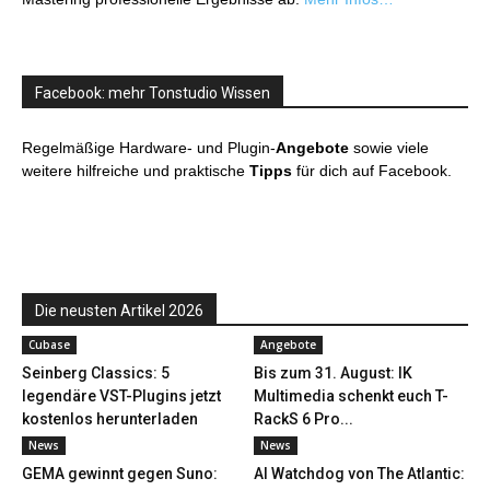
Facebook: mehr Tonstudio Wissen
Regelmäßige Hardware- und Plugin-
Angebote
sowie viele
weitere hilfreiche und praktische
Tipps
für dich auf Facebook.
Die neusten Artikel 2026
Cubase
Angebote
Seinberg Classics: 5
Bis zum 31. August: IK
legendäre VST-Plugins jetzt
Multimedia schenkt euch T-
kostenlos herunterladen
RackS 6 Pro...
News
News
GEMA gewinnt gegen Suno:
AI Watchdog von The Atlantic: