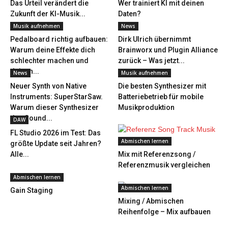
Das Urteil verändert die
Wer trainiert KI mit deinen
Zukunft der KI-Musik...
Daten?
Musik aufnehmen
News
Pedalboard richtig aufbauen:
Dirk Ulrich übernimmt
Warum deine Effekte dich
Brainworx und Plugin Alliance
schlechter machen und
zurück – Was jetzt...
deinen...
News
Musik aufnehmen
Neuer Synth von Native
Die besten Synthesizer mit
Instruments: SuperStarSaw.
Batteriebetrieb für mobile
Warum dieser Synthesizer
Musikproduktion
den Sound...
DAW
FL Studio 2026 im Test: Das
Abmischen lernen
größte Update seit Jahren?
Alle...
Mix mit Referenzsong /
Referenzmusik vergleichen
Abmischen lernen
Abmischen lernen
Gain Staging
Mixing / Abmischen
Reihenfolge – Mix aufbauen