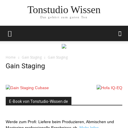
Tonstudio Wissen
Das gehört zum guten Ton
Home
Gain Staging
Gain Staging
Gain Staging
E-Book von Tonstudio-Wissen.de
Werde zum Profi: Liefere beim Produzieren, Abmischen und
Mastering professionelle Ergebnisse ab.
Mehr Infos…