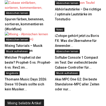
Abmischen lernen
Abhörlautstärke – Die richtige
Abmischen lernen
/ optimale Lautstärke im
Spuren färben, benennen,
Tonstudio
sortieren, kommentieren
(Workflow)
News
iZotope gehört jetzt zu Boris
Abmischen lernen
FX: Was die Übernahme für
Mixing Tutorials – Musik
Anwender...
abmischen lernen
Musik aufnehmen
Abmischen lernen
Welcher Prophet ist der
Softube Console 1 Compact
beste? Prophet-5 vs. Prophet-
im Test: Der vielleicht beste
6 vs. Rev2 im...
Cubase-Controller für...
Angebote
Musik aufnehmen
Thomann Music Days 2026:
Akai MPC One G2: Die beste
Diese 10 Deals sollte sich
Standalone-MPC aller Zeiten
kein Musiker...
oder nur...
Mixing: beliebte Artikel